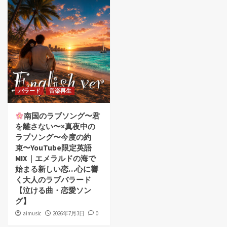
バラード
音楽再生
南国のラブソング〜君
を離さない〜×真夜中の
ラブソング〜今度の約
束〜YouTube限定英語
MIX｜エメラルドの海で
始まる新しい恋…心に響
く大人のラブバラード
【泣ける曲・恋愛ソン
グ】
aimusic
2026年7月3日
0