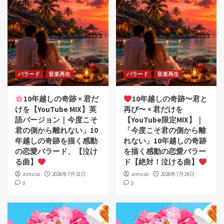
バラード
音楽再生
バラード
音楽再生
10年越しの奇跡 × 君だ
10年越しの奇跡〜君と
けを【YouTube MIX】英
再び〜 × 君だけを
語バージョン｜今度こそ
【YouTube限定MIX】｜
君の側から離れない」10
「今度こそ君の側から離
年越しの奇跡を描く感動
れない」10年越しの奇跡
の恋愛バラード、【泣け
を描く感動の恋愛バラー
る曲】
ド【絶対！泣ける曲】
aimusic
2026年7月31日
aimusic
2026年7月24日
0
0