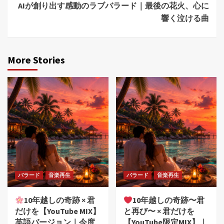
AIが創り出す感動のラブバラード｜最後の花火、心に
響く泣ける曲
More Stories
バラード
音楽再生
バラード
音楽再生
10年越しの奇跡 × 君
10年越しの奇跡〜君
だけを【YouTube MIX】
と再び〜 × 君だけを
英語バージョン｜今度
【YouTube限定MIX】｜