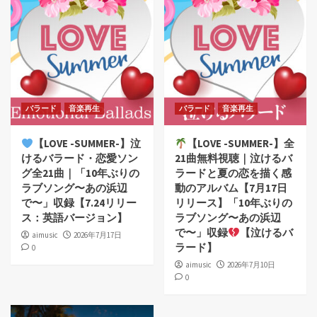
バラード
音楽再生
バラード
音楽再生
【LOVE -SUMMER-】泣
【LOVE -SUMMER-】全
けるバラード・恋愛ソン
21曲無料視聴｜泣けるバ
グ全21曲｜「10年ぶりの
ラードと夏の恋を描く感
ラブソング〜あの浜辺
動のアルバム【7月17日
で〜」収録【7.24リリー
リリース】「10年ぶりの
ス：英語バージョン】
ラブソング〜あの浜辺
で〜」収録
【泣けるバ
aimusic
2026年7月17日
ラード】
0
aimusic
2026年7月10日
0