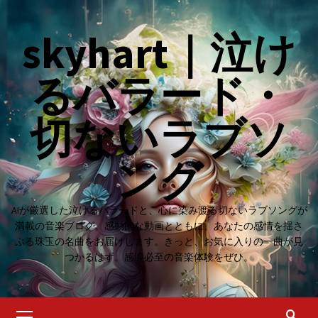
Skip
to
skyhart｜泣け
content
るバラード・
切ないラブソ
ング
AIが厳選した泣けるバラードと、心に染み渡る切ないラブソングが
満載の音楽ブログ。感動的な動画とともに、あなたの感情を揺さ
ぶる珠玉の名曲をお届けします。きっと、お気に入りの一曲が見
つかるはず。感涙必至の音楽体験をぜひ。
Primary