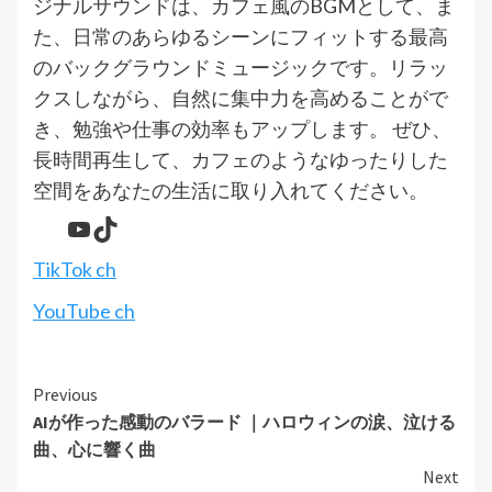
ジナルサウンドは、カフェ風のBGMとして、ま
た、日常のあらゆるシーンにフィットする最高
のバックグラウンドミュージックです。リラッ
クスしながら、自然に集中力を高めることがで
き、勉強や仕事の効率もアップします。 ぜひ、
長時間再生して、カフェのようなゆったりした
空間をあなたの生活に取り入れてください。
YouTube
TikTok
TikTok ch
YouTube ch
Continue
Previous
AIが作った感動のバラード ｜ハロウィンの涙、泣ける
Reading
曲、心に響く曲
Next