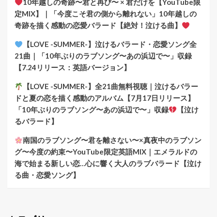
10年越しの奇跡〜君と再び〜 × 君だけを【YouTube限
定MIX】｜「今度こそ君の側から離れない」10年越しの
奇跡を描く感動の恋愛バラード【絶対！泣ける曲】
【LOVE -SUMMER-】泣けるバラード・恋愛ソング全
21曲｜「10年ぶりのラブソング〜あの浜辺で〜」収録
【7.24リリース：英語バージョン】
【LOVE -SUMMER-】全21曲無料視聴｜泣けるバラー
ドと夏の恋を描く感動のアルバム【7月17日リリース】
「10年ぶりのラブソング〜あの浜辺で〜」収録
【泣け
るバラード】
南国のラブソング〜君を離さない〜×真夜中のラブソン
グ〜今度の約束〜YouTube限定英語MIX｜エメラルドの
海で始まる新しい恋…心に響く大人のラブバラード【泣け
る曲・恋愛ソング】