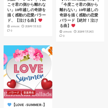
こそ君の側から離れな
「今度こそ君の側から
い」10年越しの奇跡を
離れない」10年越しの
描く感動の恋愛バラー
奇跡を描く感動の恋愛
ド、【泣ける曲】
バラード【絶対！泣け
る曲】
aimusic
2026年7月31日
0
aimusic
2026年7月24日
0
バラード
音楽再生
【LOVE -SUMMER-】