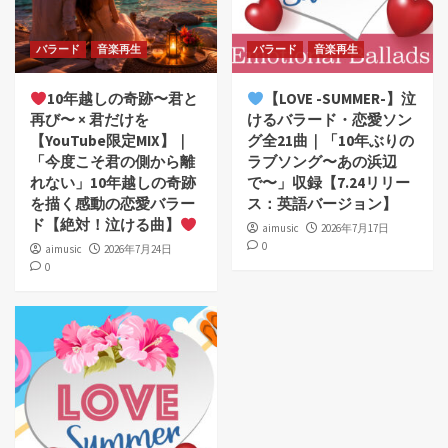
バラード
音楽再生
バラード
音楽再生
10年越しの奇跡〜君と
【LOVE -SUMMER-】泣
再び〜 × 君だけを
けるバラード・恋愛ソン
【YouTube限定MIX】｜
グ全21曲｜「10年ぶりの
「今度こそ君の側から離
ラブソング〜あの浜辺
れない」10年越しの奇跡
で〜」収録【7.24リリー
を描く感動の恋愛バラー
ス：英語バージョン】
ド【絶対！泣ける曲】
aimusic
2026年7月17日
0
aimusic
2026年7月24日
0