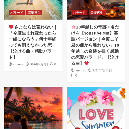
バラード
音楽再生
バラード
音楽再生
さよならは言わない｜
10年越しの奇跡 × 君だ
「今度生まれ変わったら
けを【YouTube MIX】英
一緒になろう」何十年経
語バージョン｜今度こそ
っても消えなかった恋
君の側から離れない」10
【泣ける曲・感動バラー
年越しの奇跡を描く感動
ド】
の恋愛バラード、【泣け
る曲】
aimusic
2026年8月7日
0
aimusic
2026年7月31日
0