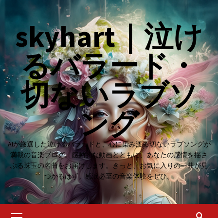
Skip
to
skyhart｜泣け
content
るバラード・
切ないラブソ
ング
AIが厳選した泣けるバラードと、心に染み渡る切ないラブソングが
満載の音楽ブログ。感動的な動画とともに、あなたの感情を揺さ
ぶる珠玉の名曲をお届けします。きっと、お気に入りの一曲が見
つかるはず。感涙必至の音楽体験をぜひ。
Primary