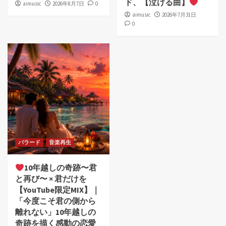
ド、【泣ける曲】
aimusic
2026年8月7日
0
aimusic
2026年7月31日
0
バラード
音楽再生
10年越しの奇跡〜君
と再び〜 × 君だけを
【YouTube限定MIX】｜
「今度こそ君の側から
離れない」10年越しの
奇跡を描く感動の恋愛