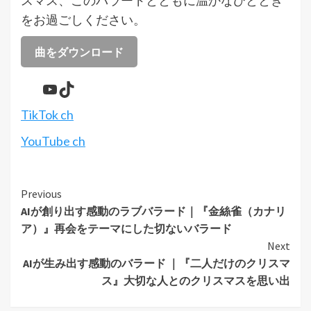
スマス、このバラードとともに温かなひととき
をお過ごしください。
曲をダウンロード
YouTube
TikTok
TikTok ch
YouTube ch
Continue
Previous
AIが創り出す感動のラブバラード｜『金絲雀（カナリ
Reading
ア）』再会をテーマにした切ないバラード
Next
AIが生み出す感動のバラード ｜『二人だけのクリスマ
ス』大切な人とのクリスマスを思い出