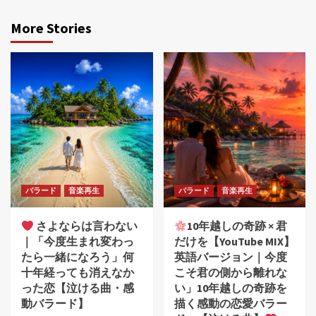
More Stories
バラード
音楽再生
バラード
音楽再生
さよならは言わない
10年越しの奇跡 × 君
｜「今度生まれ変わっ
だけを【YouTube MIX】
たら一緒になろう」何
英語バージョン｜今度
十年経っても消えなか
こそ君の側から離れな
った恋【泣ける曲・感
い」10年越しの奇跡を
動バラード】
描く感動の恋愛バラー