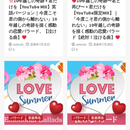
10年越しの奇跡 × 君だ
10年越しの奇跡〜君と
けを【YouTube MIX】英
再び〜 × 君だけを
語バージョン｜今度こそ
【YouTube限定MIX】｜
君の側から離れない」10
「今度こそ君の側から離
年越しの奇跡を描く感動
れない」10年越しの奇跡
の恋愛バラード、【泣け
を描く感動の恋愛バラー
る曲】
ド【絶対！泣ける曲】
aimusic
2026年7月31日
aimusic
2026年7月24日
0
0
バラード
音楽再生
バラード
音楽再生