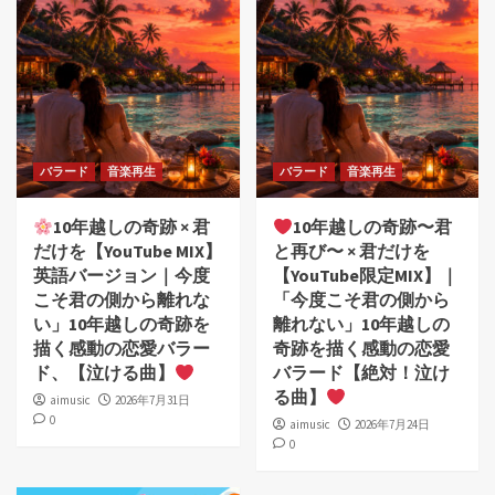
バラード
音楽再生
バラード
音楽再生
10年越しの奇跡 × 君
10年越しの奇跡〜君
だけを【YouTube MIX】
と再び〜 × 君だけを
英語バージョン｜今度
【YouTube限定MIX】｜
こそ君の側から離れな
「今度こそ君の側から
い」10年越しの奇跡を
離れない」10年越しの
描く感動の恋愛バラー
奇跡を描く感動の恋愛
ド、【泣ける曲】
バラード【絶対！泣け
る曲】
aimusic
2026年7月31日
0
aimusic
2026年7月24日
0