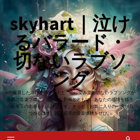
Skip
to
skyhart｜泣け
content
るバラード・
切ないラブソ
ング
AIが厳選した泣けるバラードと、心に染み渡る切ないラブソングが
満載の音楽ブログ。感動的な動画とともに、あなたの感情を揺さ
ぶる珠玉の名曲をお届けします。きっと、お気に入りの一曲が見
つかるはず。感涙必至の音楽体験をぜひ。
Primary