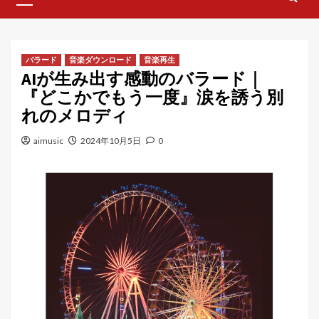
Menu
バラード
音楽ダウンロード
音楽再生
AIが生み出す感動のバラード｜
『どこかでもう一度』涙を誘う別
れのメロディ
aimusic
2024年10月5日
0