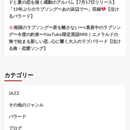
ドと夏の恋を描く感動のアルバム【7月17日リリース】
「10年ぶりのラブソング〜あの浜辺で〜」収録
【泣け
るバラード】
南国のラブソング〜君を離さない〜×真夜中のラブソン
グ〜今度の約束〜YouTube限定英語MIX｜エメラルドの
海で始まる新しい恋…心に響く大人のラブバラード【泣け
る曲・恋愛ソング】
カテゴリー
JAZZ
その他のジャンル
バラード
ブログ