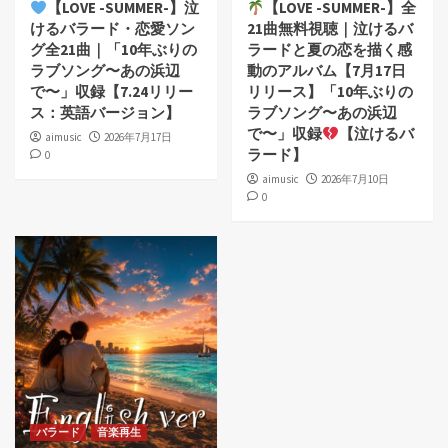
【LOVE -SUMMER-】泣
【LOVE -SUMMER-】全
けるバラード・恋愛ソン
21曲無料視聴｜泣けるバ
グ全21曲｜「10年ぶりの
ラードと夏の恋を描く感
ラブソング〜あの浜辺
動のアルバム【7月17日
で〜」収録【7.24リリー
リリース】「10年ぶりの
ス：英語バージョン】
ラブソング〜あの浜辺
で〜」収録
【泣けるバ
aimusic
2026年7月17日
ラード】
0
aimusic
2026年7月10日
0
バラード
音楽再生