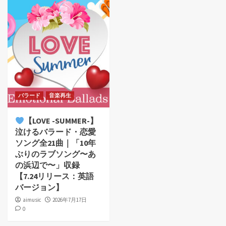
バラード
音楽再生
【LOVE -SUMMER-】
泣けるバラード・恋愛
ソング全21曲｜「10年
ぶりのラブソング〜あ
の浜辺で〜」収録
【7.24リリース：英語
バージョン】
aimusic
2026年7月17日
0