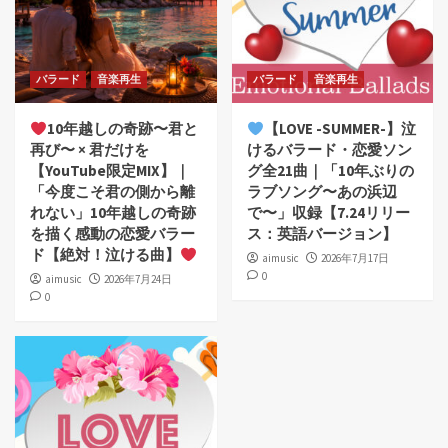
バラード
音楽再生
バラード
音楽再生
10年越しの奇跡〜君と
【LOVE -SUMMER-】泣
再び〜 × 君だけを
けるバラード・恋愛ソン
【YouTube限定MIX】｜
グ全21曲｜「10年ぶりの
「今度こそ君の側から離
ラブソング〜あの浜辺
れない」10年越しの奇跡
で〜」収録【7.24リリー
を描く感動の恋愛バラー
ス：英語バージョン】
ド【絶対！泣ける曲】
aimusic
2026年7月17日
0
aimusic
2026年7月24日
0