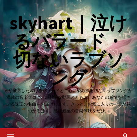
Skip
to
skyhart｜泣け
content
るバラード・
切ないラブソ
ング
AIが厳選した泣けるバラードと、心に染み渡る切ないラブソングが
満載の音楽ブログ。感動的な動画とともに、あなたの感情を揺さ
ぶる珠玉の名曲をお届けします。きっと、お気に入りの一曲が見
つかるはず。感涙必至の音楽体験をぜひ。
Primary