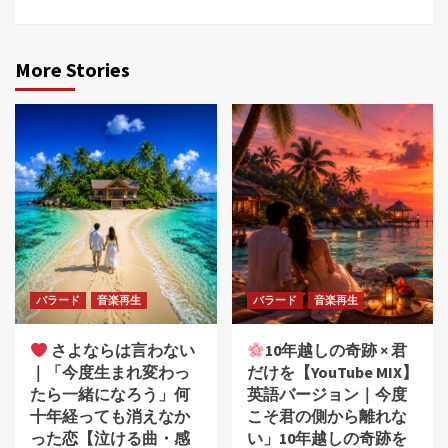
More Stories
バラード
音楽再生
バラード
音楽再生
さよならは言わない
10年越しの奇跡 × 君
｜「今度生まれ変わっ
だけを【YouTube MIX】
たら一緒になろう」何
英語バージョン｜今度
十年経っても消えなか
こそ君の側から離れな
った恋【泣ける曲・感
い」10年越しの奇跡を