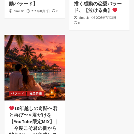
動バラード】
描く感動の恋愛バラー
ド、【泣ける曲】
aimusic
2026年8月7日
0
aimusic
2026年7月31日
0
バラード
音楽再生
10年越しの奇跡〜君
と再び〜 × 君だけを
【YouTube限定MIX】｜
「今度こそ君の側から