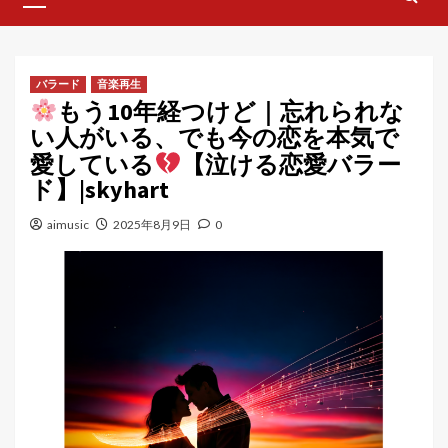
Menu
バラード
音楽再生
もう10年経つけど｜忘れられな
い人がいる、でも今の恋を本気で
愛している
【泣ける恋愛バラー
ド】|skyhart
aimusic
2025年8月9日
0