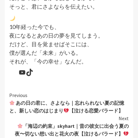
そっと、君にさよならを伝えたい。
10年経った今でも、
夜になるとあの日の夢を見てしまう。
だけど、目を覚ませばそこには、
僕が選んだ「未来」がいる。
それが、「今の幸せ」なんだ。
YouTube
TikTok
Continue
Previous
あの日の君に、さよなら｜忘れられない夏の記憶
Reading
と、新しい恋のはじまり
【泣ける恋愛バラード】
Next
「海辺の約束」skyhart｜昔の彼女に出会う夏の
夜〜切ない想い出と花火の夜【泣けるバラード】