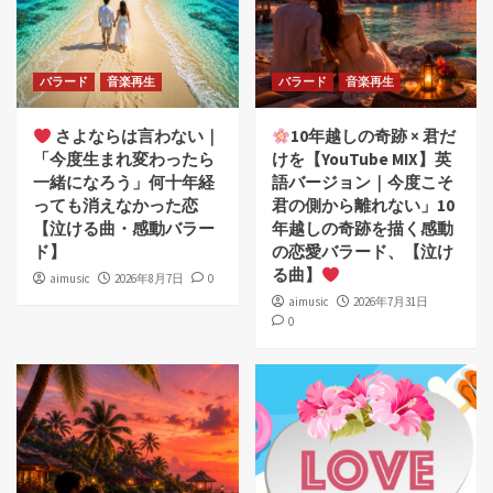
バラード
音楽再生
バラード
音楽再生
さよならは言わない｜
10年越しの奇跡 × 君だ
「今度生まれ変わったら
けを【YouTube MIX】英
一緒になろう」何十年経
語バージョン｜今度こそ
っても消えなかった恋
君の側から離れない」10
【泣ける曲・感動バラー
年越しの奇跡を描く感動
ド】
の恋愛バラード、【泣け
る曲】
aimusic
2026年8月7日
0
aimusic
2026年7月31日
0