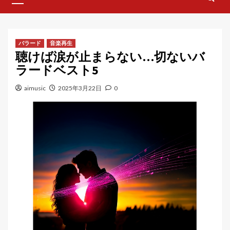
Menu
バラード
音楽再生
聴けば涙が止まらない…切ないバ
ラードベスト5
aimusic
2025年3月22日
0