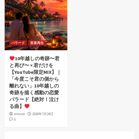
バラード
音楽再生
10年越しの奇跡〜君
と再び〜 × 君だけを
【YouTube限定MIX】｜
「今度こそ君の側から
離れない」10年越しの
奇跡を描く感動の恋愛
バラード【絶対！泣け
る曲】
aimusic
2026年7月24日
0