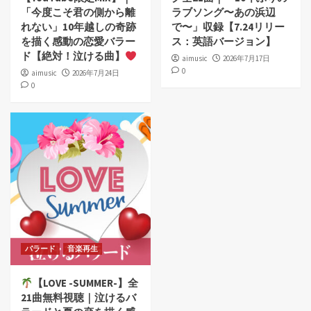
「今度こそ君の側から離
ラブソング〜あの浜辺
れない」10年越しの奇跡
で〜」収録【7.24リリー
を描く感動の恋愛バラー
ス：英語バージョン】
ド【絶対！泣ける曲】
aimusic
2026年7月17日
0
aimusic
2026年7月24日
0
バラード
音楽再生
【LOVE -SUMMER-】全
21曲無料視聴｜泣けるバ