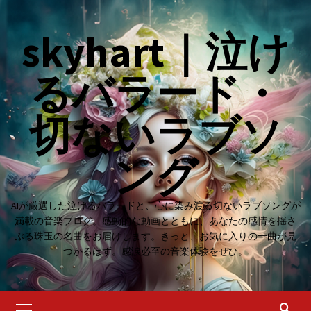
Skip
to
skyhart｜泣け
content
るバラード・
切ないラブソ
ング
AIが厳選した泣けるバラードと、心に染み渡る切ないラブソングが
満載の音楽ブログ。感動的な動画とともに、あなたの感情を揺さ
ぶる珠玉の名曲をお届けします。きっと、お気に入りの一曲が見
つかるはず。感涙必至の音楽体験をぜひ。
Primary