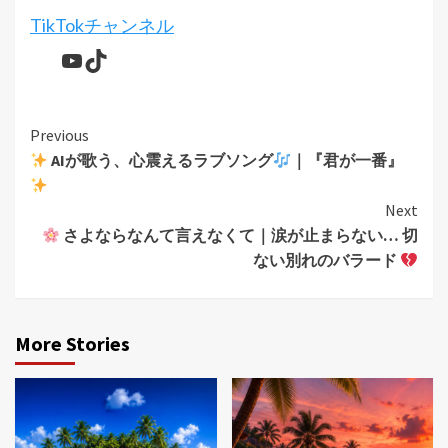
TikTokチャンネル
YouTube
TikTok
Continue
Previous
AIが歌う、心震えるラブソング
｜『君が一番』
Reading
Next
さよならなんて言えなくて｜涙が止まらない… 切
ない別れのバラード
More Stories