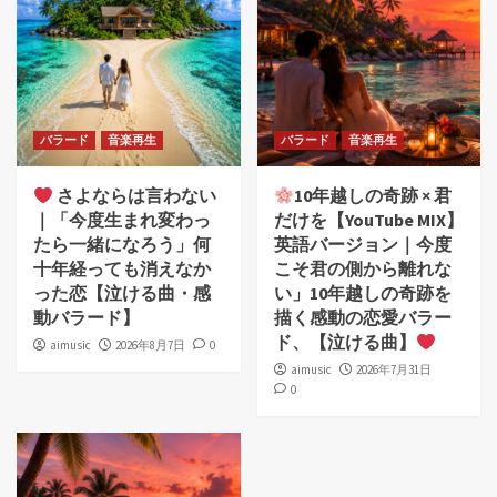
バラード
音楽再生
バラード
音楽再生
さよならは言わない
10年越しの奇跡 × 君
｜「今度生まれ変わっ
だけを【YouTube MIX】
たら一緒になろう」何
英語バージョン｜今度
十年経っても消えなか
こそ君の側から離れな
った恋【泣ける曲・感
い」10年越しの奇跡を
動バラード】
描く感動の恋愛バラー
ド、【泣ける曲】
aimusic
2026年8月7日
0
aimusic
2026年7月31日
0