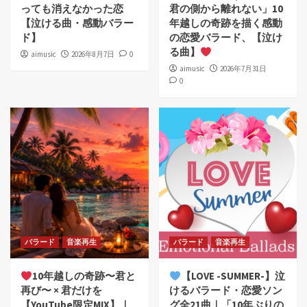
っても消えなかった恋
君の側から離れない」10
【泣ける曲・感動バラー
年越しの奇跡を描く感動
ド】
の恋愛バラード、【泣け
る曲】
aimusic
2026年8月7日
0
aimusic
2026年7月31日
0
バラード
音楽再生
バラード
音楽再生
10年越しの奇跡〜君と
【LOVE -SUMMER-】泣
再び〜 × 君だけを
けるバラード・恋愛ソン
【YouTube限定MIX】｜
グ全21曲｜「10年ぶりの