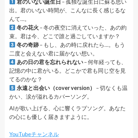
君のいない誕生日
– 孤独な誕生日に蘇る思い
出。君のいない時間が、こんなに長く感じるな
んて…。
冬の花火
– 冬の夜空に消えていった、あの約
束。君は今、どこで誰と過ごしていますか？
冬の奇跡
– もし、あの時に戻れたら…。もう
二度と会えない君に届かない想い。
あの日の君を忘れられない
– 何年経っても、
記憶の中に君がいる。どこかで君も同じ空を見
てるのかな？
永遠と出会い（cover version）
– 切なくも温
かい、涙が溢れるカバーソング。
AIが歌い上げる、心に響くラブソング。あなた
の心にも優しく届きますように。
YouTubeチャンネル