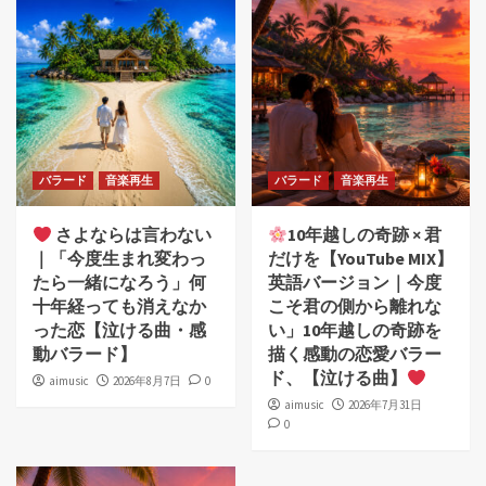
バラード
音楽再生
バラード
音楽再生
さよならは言わない
10年越しの奇跡 × 君
｜「今度生まれ変わっ
だけを【YouTube MIX】
たら一緒になろう」何
英語バージョン｜今度
十年経っても消えなか
こそ君の側から離れな
った恋【泣ける曲・感
い」10年越しの奇跡を
動バラード】
描く感動の恋愛バラー
ド、【泣ける曲】
aimusic
2026年8月7日
0
aimusic
2026年7月31日
0