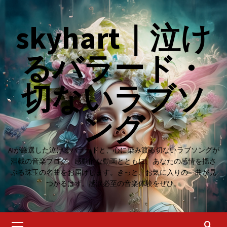
Skip
to
skyhart｜泣け
content
るバラード・
切ないラブソ
ング
AIが厳選した泣けるバラードと、心に染み渡る切ないラブソングが
満載の音楽ブログ。感動的な動画とともに、あなたの感情を揺さ
ぶる珠玉の名曲をお届けします。きっと、お気に入りの一曲が見
つかるはず。感涙必至の音楽体験をぜひ。
Primary