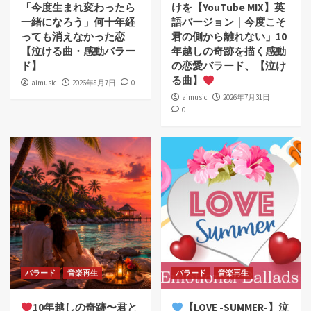
「今度生まれ変わったら
けを【YouTube MIX】英
一緒になろう」何十年経
語バージョン｜今度こそ
っても消えなかった恋
君の側から離れない」10
【泣ける曲・感動バラー
年越しの奇跡を描く感動
ド】
の恋愛バラード、【泣け
る曲】
aimusic
2026年8月7日
0
aimusic
2026年7月31日
0
バラード
音楽再生
バラード
音楽再生
10年越しの奇跡〜君と
【LOVE -SUMMER-】泣