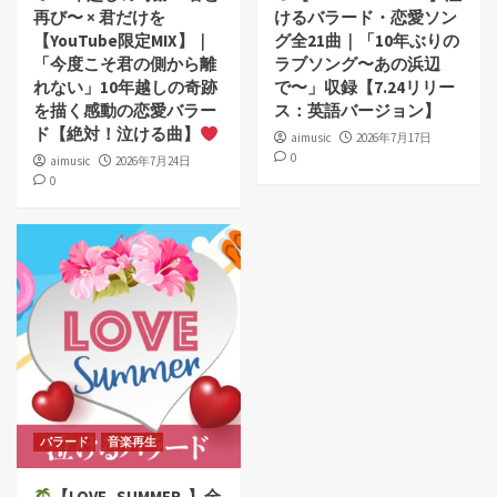
再び〜 × 君だけを
けるバラード・恋愛ソン
【YouTube限定MIX】｜
グ全21曲｜「10年ぶりの
「今度こそ君の側から離
ラブソング〜あの浜辺
れない」10年越しの奇跡
で〜」収録【7.24リリー
を描く感動の恋愛バラー
ス：英語バージョン】
ド【絶対！泣ける曲】
aimusic
2026年7月17日
0
aimusic
2026年7月24日
0
バラード
音楽再生
【LOVE -SUMMER-】全