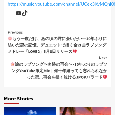
https://music.youtube.com/channel/UCek3KvMQn
YouTube
TikTok
Continue
Previous
もう一度だけ、あの頃の君に会いたい―10年ぶりに
Reading
紡いだ恋の記憶。デュエットで描く全21曲ラブソング
メドレー「LOVE2」5月8日リリース
Next
涙のラブソング〜奇跡の再会〜×10年ぶりのラブソ
ングYouTube限定Mix｜何十年経っても忘れられなか
った恋…再会を描く泣けるJPOPバラード
More Stories