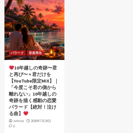
バラード
音楽再生
10年越しの奇跡〜君
と再び〜 × 君だけを
【YouTube限定MIX】｜
「今度こそ君の側から
離れない」10年越しの
奇跡を描く感動の恋愛
バラード【絶対！泣け
る曲】
aimusic
2026年7月24日
0