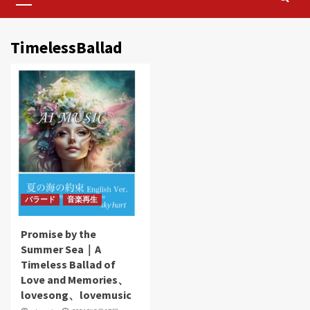
Menu
TimelessBallad
バラード
音楽再生
Promise by the
Summer Sea｜A
Timeless Ballad of
Love and Memories、
lovesong、lovemusic