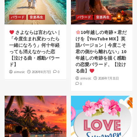
バラード
音楽再生
バラード
音楽再生
さよならは言わない｜
10年越しの奇跡 × 君だ
「今度生まれ変わったら
けを【YouTube MIX】英
一緒になろう」何十年経
語バージョン｜今度こそ
っても消えなかった恋
君の側から離れない」10
【泣ける曲・感動バラー
年越しの奇跡を描く感動
ド】
の恋愛バラード、【泣け
る曲】
aimusic
2026年8月7日
0
aimusic
2026年7月31日
0