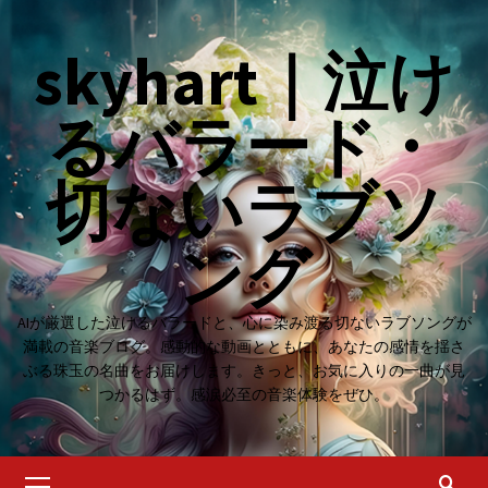
Skip
to
skyhart｜泣け
content
るバラード・
切ないラブソ
ング
AIが厳選した泣けるバラードと、心に染み渡る切ないラブソングが
満載の音楽ブログ。感動的な動画とともに、あなたの感情を揺さ
ぶる珠玉の名曲をお届けします。きっと、お気に入りの一曲が見
つかるはず。感涙必至の音楽体験をぜひ。
Primary