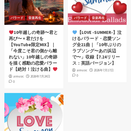
バラード
音楽再生
バラード
音楽再生
10年越しの奇跡〜君と
【LOVE -SUMMER-】泣
再び〜 × 君だけを
けるバラード・恋愛ソン
【YouTube限定MIX】｜
グ全21曲｜「10年ぶりの
「今度こそ君の側から離
ラブソング〜あの浜辺
れない」10年越しの奇跡
で〜」収録【7.24リリー
を描く感動の恋愛バラー
ス：英語バージョン】
ド【絶対！泣ける曲】
aimusic
2026年7月17日
0
aimusic
2026年7月24日
0