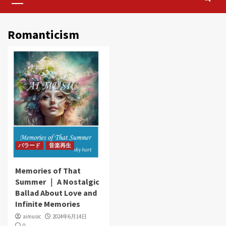
Menu
Romanticism
バラード
音楽再生
Memories of That
Summer ｜ A Nostalgic
Ballad About Love and
Infinite Memories
aimusic
2024年6月14日
0