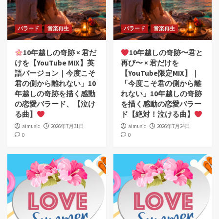
バラード
音楽再生
バラード
音楽再生
10年越しの奇跡 × 君だ
10年越しの奇跡〜君と
けを【YouTube MIX】英
再び〜 × 君だけを
語バージョン｜今度こそ
【YouTube限定MIX】｜
君の側から離れない」10
「今度こそ君の側から離
年越しの奇跡を描く感動
れない」10年越しの奇跡
の恋愛バラード、【泣け
を描く感動の恋愛バラー
る曲】
ド【絶対！泣ける曲】
aimusic
2026年7月31日
aimusic
2026年7月24日
0
0