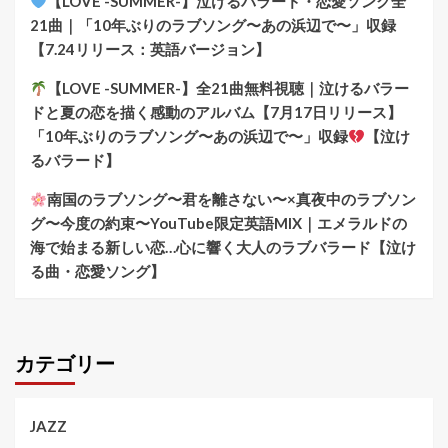
【LOVE -SUMMER-】泣けるバラード・恋愛ソング全
21曲｜「10年ぶりのラブソング〜あの浜辺で〜」収録
【7.24リリース：英語バージョン】
【LOVE -SUMMER-】全21曲無料視聴｜泣けるバラー
ドと夏の恋を描く感動のアルバム【7月17日リリース】
「10年ぶりのラブソング〜あの浜辺で〜」収録
【泣け
るバラード】
南国のラブソング〜君を離さない〜×真夜中のラブソン
グ〜今度の約束〜YouTube限定英語MIX｜エメラルドの
海で始まる新しい恋…心に響く大人のラブバラード【泣け
る曲・恋愛ソング】
カテゴリー
JAZZ