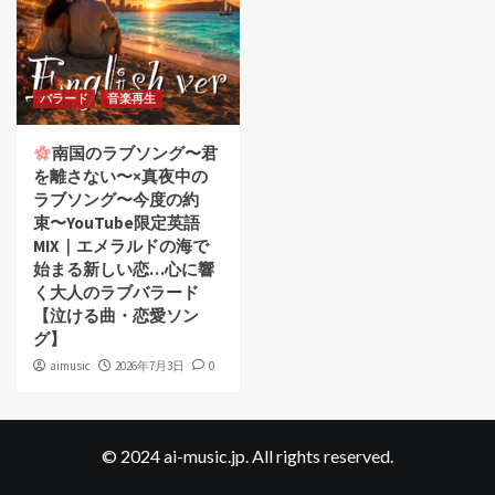
バラード
音楽再生
南国のラブソング〜君
を離さない〜×真夜中の
ラブソング〜今度の約
束〜YouTube限定英語
MIX｜エメラルドの海で
始まる新しい恋…心に響
く大人のラブバラード
【泣ける曲・恋愛ソン
グ】
aimusic
2026年7月3日
0
© 2024 ai-music.jp. All rights reserved.