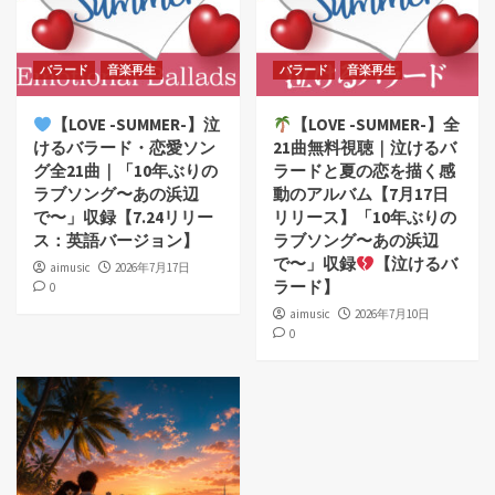
バラード
音楽再生
バラード
音楽再生
【LOVE -SUMMER-】泣
【LOVE -SUMMER-】全
けるバラード・恋愛ソン
21曲無料視聴｜泣けるバ
グ全21曲｜「10年ぶりの
ラードと夏の恋を描く感
ラブソング〜あの浜辺
動のアルバム【7月17日
で〜」収録【7.24リリー
リリース】「10年ぶりの
ス：英語バージョン】
ラブソング〜あの浜辺
で〜」収録
【泣けるバ
aimusic
2026年7月17日
ラード】
0
aimusic
2026年7月10日
0