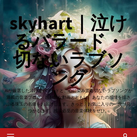
Skip
to
skyhart｜泣け
content
るバラード・
切ないラブソ
ング
AIが厳選した泣けるバラードと、心に染み渡る切ないラブソングが
満載の音楽ブログ。感動的な動画とともに、あなたの感情を揺さ
ぶる珠玉の名曲をお届けします。きっと、お気に入りの一曲が見
つかるはず。感涙必至の音楽体験をぜひ。
Primary