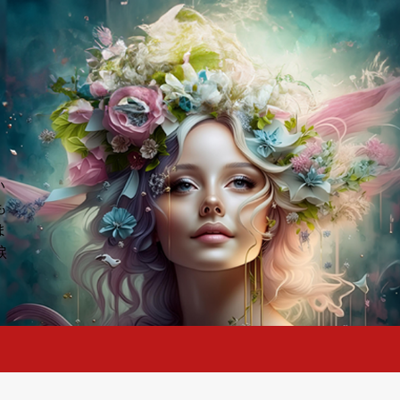
い
も
ま
涙