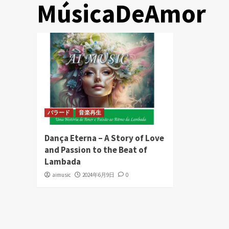
MúsicaDeAmor
バラード
音楽再生
Dança Eterna – A Story of Love
and Passion to the Beat of
Lambada
aimusic
2024年6月9日
0