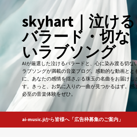
Skip
to
skyhart｜泣ける
content
バラード・切な
いラブソング
AIが厳選した泣けるバラードと、心に染み渡る切な
ラブソングが満載の音楽ブログ。感動的な動画とと
に、あなたの感情を揺さぶる珠玉の名曲をお届けし
す。きっと、お気に入りの一曲が見つかるはず。感
必至の音楽体験をぜひ。
ai-music.jiから皆様へ「広告枠募集のご案内」