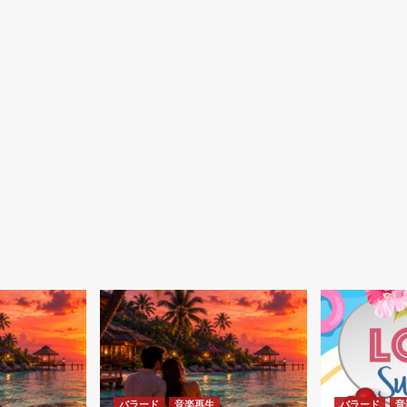
バラード
音楽再生
バラード
音