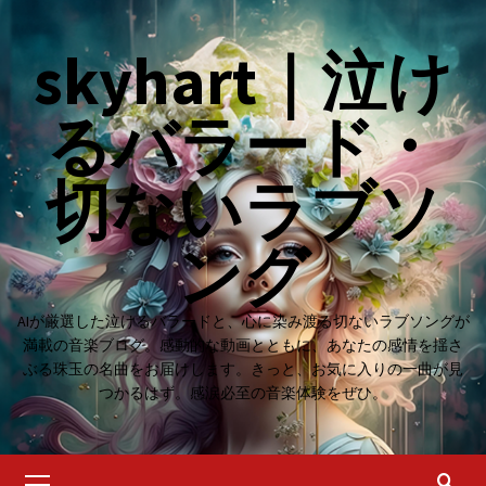
Skip
to
skyhart｜泣け
content
るバラード・
切ないラブソ
ング
AIが厳選した泣けるバラードと、心に染み渡る切ないラブソングが
満載の音楽ブログ。感動的な動画とともに、あなたの感情を揺さ
ぶる珠玉の名曲をお届けします。きっと、お気に入りの一曲が見
つかるはず。感涙必至の音楽体験をぜひ。
Primary