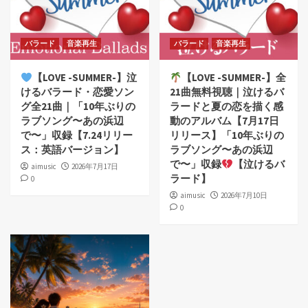
バラード
音楽再生
バラード
音楽再生
【LOVE -SUMMER-】泣
【LOVE -SUMMER-】全
けるバラード・恋愛ソン
21曲無料視聴｜泣けるバ
グ全21曲｜「10年ぶりの
ラードと夏の恋を描く感
ラブソング〜あの浜辺
動のアルバム【7月17日
で〜」収録【7.24リリー
リリース】「10年ぶりの
ス：英語バージョン】
ラブソング〜あの浜辺
で〜」収録
【泣けるバ
aimusic
2026年7月17日
ラード】
0
aimusic
2026年7月10日
0