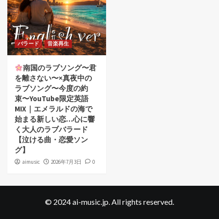
バラード
音楽再生
南国のラブソング〜君
を離さない〜×真夜中の
ラブソング〜今度の約
束〜YouTube限定英語
MIX｜エメラルドの海で
始まる新しい恋…心に響
く大人のラブバラード
【泣ける曲・恋愛ソン
グ】
aimusic
2026年7月3日
0
© 2024 ai-music.jp. All rights reserved.