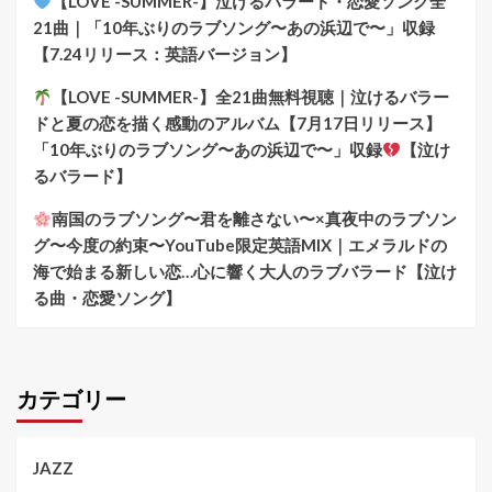
【LOVE -SUMMER-】泣けるバラード・恋愛ソング全
21曲｜「10年ぶりのラブソング〜あの浜辺で〜」収録
【7.24リリース：英語バージョン】
【LOVE -SUMMER-】全21曲無料視聴｜泣けるバラー
ドと夏の恋を描く感動のアルバム【7月17日リリース】
「10年ぶりのラブソング〜あの浜辺で〜」収録
【泣け
るバラード】
南国のラブソング〜君を離さない〜×真夜中のラブソン
グ〜今度の約束〜YouTube限定英語MIX｜エメラルドの
海で始まる新しい恋…心に響く大人のラブバラード【泣け
る曲・恋愛ソング】
カテゴリー
JAZZ