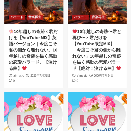
バラード
音楽再生
バラード
音楽再生
10年越しの奇跡 × 君だ
10年越しの奇跡〜君と
けを【YouTube MIX】英
再び〜 × 君だけを
語バージョン｜今度こそ
【YouTube限定MIX】｜
君の側から離れない」10
「今度こそ君の側から離
年越しの奇跡を描く感動
れない」10年越しの奇跡
の恋愛バラード、【泣け
を描く感動の恋愛バラー
る曲】
ド【絶対！泣ける曲】
aimusic
2026年7月31日
aimusic
2026年7月24日
0
0