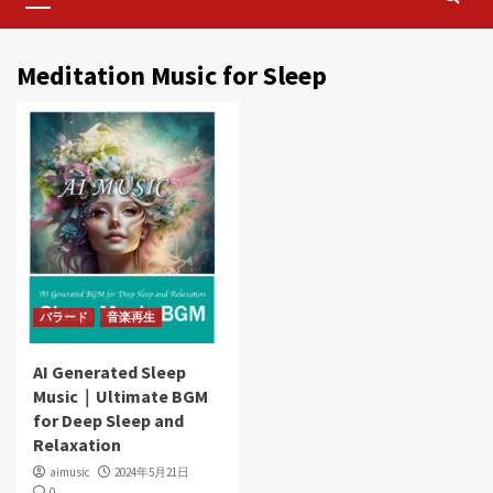
Menu
Meditation Music for Sleep
バラード
音楽再生
AI Generated Sleep
Music｜Ultimate BGM
for Deep Sleep and
Relaxation
aimusic
2024年5月21日
0