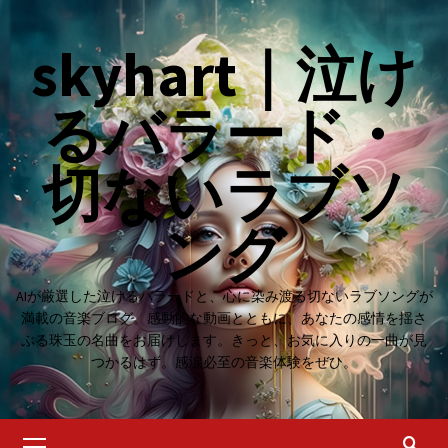
Skip
to
skyhart｜泣け
content
るバラード・
切ないラブソ
ング
AIが厳選した泣けるバラードと、心に染み渡る切ないラブソングが
満載の音楽ブログ。感動的な動画とともに、あなたの感情を揺さ
ぶる珠玉の名曲をお届けします。きっと、お気に入りの一曲が見
つかるはず。感涙必至の音楽体験をぜひ。
Primary