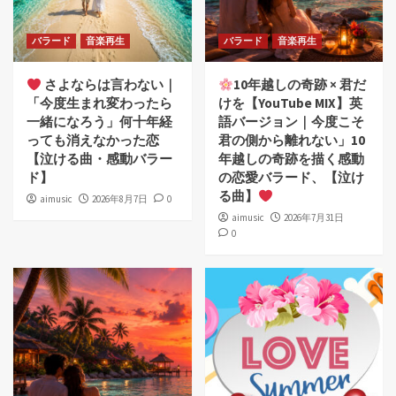
バラード
音楽再生
バラード
音楽再生
さよならは言わない｜
10年越しの奇跡 × 君だ
「今度生まれ変わったら
けを【YouTube MIX】英
一緒になろう」何十年経
語バージョン｜今度こそ
っても消えなかった恋
君の側から離れない」10
【泣ける曲・感動バラー
年越しの奇跡を描く感動
ド】
の恋愛バラード、【泣け
る曲】
aimusic
2026年8月7日
0
aimusic
2026年7月31日
0