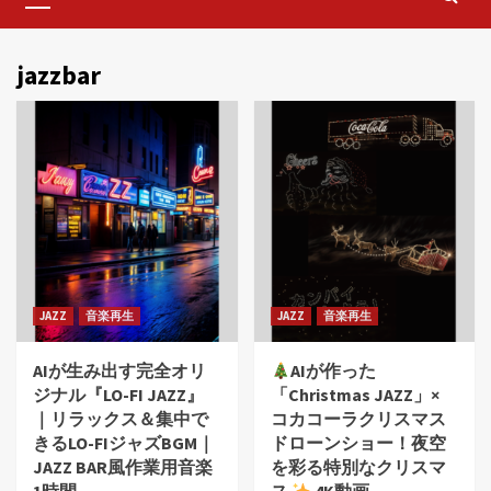
Menu
jazzbar
JAZZ
音楽再生
JAZZ
音楽再生
AIが生み出す完全オリ
AIが作った
ジナル『LO-FI JAZZ』
「Christmas JAZZ」×
｜リラックス＆集中で
コカコーラクリスマス
きるLO-FIジャズBGM｜
ドローンショー！夜空
JAZZ BAR風作業用音楽
を彩る特別なクリスマ