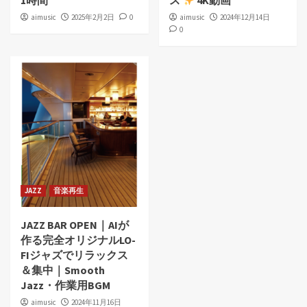
1時間
ス
4K動画
aimusic
2025年2月2日
0
aimusic
2024年12月14日
0
JAZZ
音楽再生
JAZZ BAR OPEN｜AIが
作る完全オリジナルLO-
FIジャズでリラックス
＆集中｜Smooth
Jazz・作業用BGM
aimusic
2024年11月16日