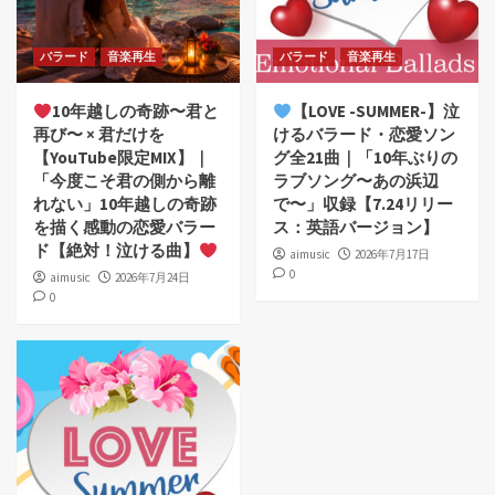
バラード
音楽再生
バラード
音楽再生
10年越しの奇跡〜君と
【LOVE -SUMMER-】泣
再び〜 × 君だけを
けるバラード・恋愛ソン
【YouTube限定MIX】｜
グ全21曲｜「10年ぶりの
「今度こそ君の側から離
ラブソング〜あの浜辺
れない」10年越しの奇跡
で〜」収録【7.24リリー
を描く感動の恋愛バラー
ス：英語バージョン】
ド【絶対！泣ける曲】
aimusic
2026年7月17日
0
aimusic
2026年7月24日
0