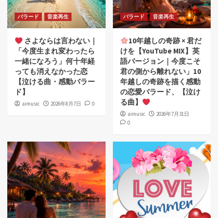
バラード
音楽再生
バラード
音楽再生
さよならは言わない｜
10年越しの奇跡 × 君だ
「今度生まれ変わったら
けを【YouTube MIX】英
一緒になろう」何十年経
語バージョン｜今度こそ
っても消えなかった恋
君の側から離れない」10
【泣ける曲・感動バラー
年越しの奇跡を描く感動
ド】
の恋愛バラード、【泣け
る曲】
aimusic
2026年8月7日
0
aimusic
2026年7月31日
0