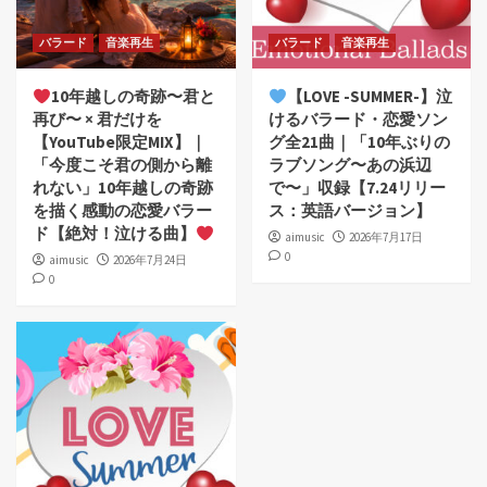
バラード
音楽再生
バラード
音楽再生
10年越しの奇跡〜君と
【LOVE -SUMMER-】泣
再び〜 × 君だけを
けるバラード・恋愛ソン
【YouTube限定MIX】｜
グ全21曲｜「10年ぶりの
「今度こそ君の側から離
ラブソング〜あの浜辺
れない」10年越しの奇跡
で〜」収録【7.24リリー
を描く感動の恋愛バラー
ス：英語バージョン】
ド【絶対！泣ける曲】
aimusic
2026年7月17日
0
aimusic
2026年7月24日
0