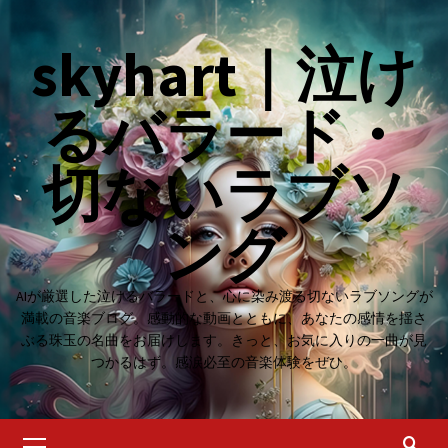
Skip
to
skyhart｜泣け
content
るバラード・
切ないラブソ
ング
AIが厳選した泣けるバラードと、心に染み渡る切ないラブソングが
満載の音楽ブログ。感動的な動画とともに、あなたの感情を揺さ
ぶる珠玉の名曲をお届けします。きっと、お気に入りの一曲が見
つかるはず。感涙必至の音楽体験をぜひ。
Primary