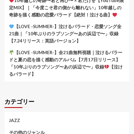
10年越しの奇跡〜君と再び〜 × 君だけを【YouTube限
定MIX】｜「今度こそ君の側から離れない」10年越しの
奇跡を描く感動の恋愛バラード【絶対！泣ける曲】
【LOVE -SUMMER-】泣けるバラード・恋愛ソング全
21曲｜「10年ぶりのラブソング〜あの浜辺で〜」収録
【7.24リリース：英語バージョン】
【LOVE -SUMMER-】全21曲無料視聴｜泣けるバラー
ドと夏の恋を描く感動のアルバム【7月17日リリース】
「10年ぶりのラブソング〜あの浜辺で〜」収録
【泣け
るバラード】
カテゴリー
JAZZ
その他のジャンル