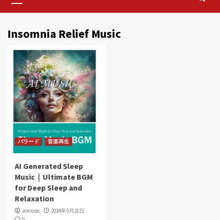
Menu
Insomnia Relief Music
バラード
音楽再生
AI Generated Sleep
Music｜Ultimate BGM
for Deep Sleep and
Relaxation
aimusic
2024年5月21日
0