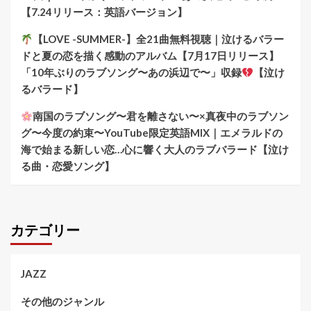
【7.24リリース：英語バージョン】
【LOVE -SUMMER-】全21曲無料視聴｜泣けるバラー
ドと夏の恋を描く感動のアルバム【7月17日リリース】
「10年ぶりのラブソング〜あの浜辺で〜」収録
【泣け
るバラード】
南国のラブソング〜君を離さない〜×真夜中のラブソン
グ〜今度の約束〜YouTube限定英語MIX｜エメラルドの
海で始まる新しい恋…心に響く大人のラブバラード【泣け
る曲・恋愛ソング】
カテゴリー
JAZZ
その他のジャンル