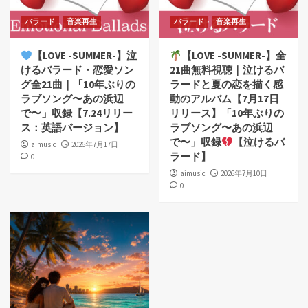
バラード
音楽再生
バラード
音楽再生
【LOVE -SUMMER-】泣
【LOVE -SUMMER-】全
けるバラード・恋愛ソン
21曲無料視聴｜泣けるバ
グ全21曲｜「10年ぶりの
ラードと夏の恋を描く感
ラブソング〜あの浜辺
動のアルバム【7月17日
で〜」収録【7.24リリー
リリース】「10年ぶりの
ス：英語バージョン】
ラブソング〜あの浜辺
で〜」収録
【泣けるバ
aimusic
2026年7月17日
ラード】
0
aimusic
2026年7月10日
0