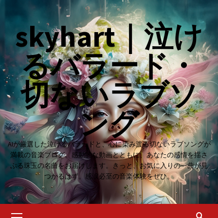
Skip
to
skyhart｜泣け
content
るバラード・
切ないラブソ
ング
AIが厳選した泣けるバラードと、心に染み渡る切ないラブソングが
満載の音楽ブログ。感動的な動画とともに、あなたの感情を揺さ
ぶる珠玉の名曲をお届けします。きっと、お気に入りの一曲が見
つかるはず。感涙必至の音楽体験をぜひ。
Primary