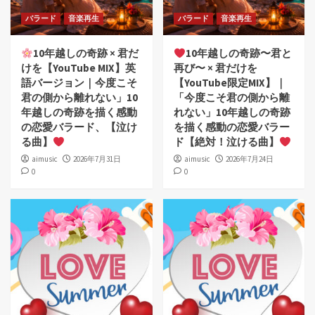
バラード
音楽再生
バラード
音楽再生
10年越しの奇跡 × 君だ
10年越しの奇跡〜君と
けを【YouTube MIX】英
再び〜 × 君だけを
語バージョン｜今度こそ
【YouTube限定MIX】｜
君の側から離れない」10
「今度こそ君の側から離
年越しの奇跡を描く感動
れない」10年越しの奇跡
の恋愛バラード、【泣け
を描く感動の恋愛バラー
る曲】
ド【絶対！泣ける曲】
aimusic
2026年7月31日
aimusic
2026年7月24日
0
0