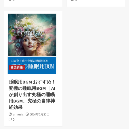
音楽再生
睡眠用BGM おすすめ！
究極の睡眠用BGM ｜AI
が創り出す究極の睡眠
用BGM、究極の自律神
経効果
aimusic
2024年5月20日
0