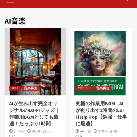
Menu
AI音楽
JAZZ
音楽再生
バラード
音楽再生
AIが生み出す完全オリ
究極の作業用BGM – AI
ジナルのLO-FIジャズ｜
が創り出す2時間のLo-
作業用BGMとしても最
Fi Hip Hop【勉強・仕事
適！たっぷり1時間
に最適】
aimusic
2025年1月15日
aimusic
2024年5月30日
0
0