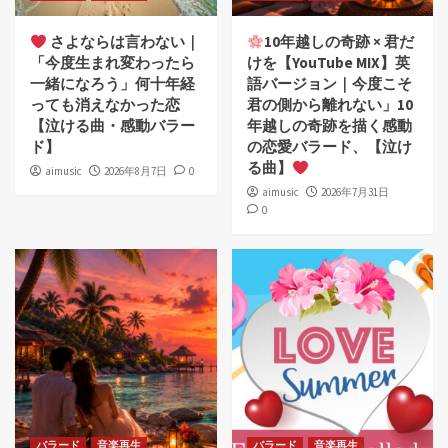
さよならは言わない｜
10年越しの奇跡 × 君だ
「今度生まれ変わったら
けを【YouTube MIX】英
一緒になろう」何十年経
語バージョン｜今度こそ
っても消えなかった恋
君の側から離れない」10
【泣ける曲・感動バラー
年越しの奇跡を描く感動
ド】
の恋愛バラード、【泣け
る曲】
aimusic
2026年8月7日
0
aimusic
2026年7月31日
0
バラード
音楽再生
バラード
音楽再生