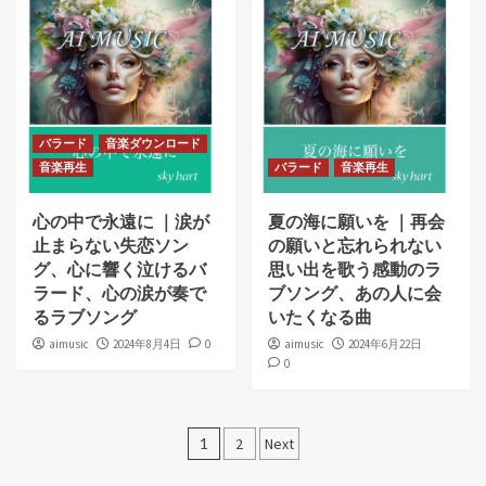
バラード
音楽ダウンロード
音楽再生
バラード
音楽再生
心の中で永遠に ｜涙が
夏の海に願いを ｜再会
止まらない失恋ソン
の願いと忘れられない
グ、心に響く泣けるバ
思い出を歌う感動のラ
ラード、心の涙が奏で
ブソング、あの人に会
るラブソング
いたくなる曲
aimusic
2024年8月4日
0
aimusic
2024年6月22日
0
投
1
2
Next
稿