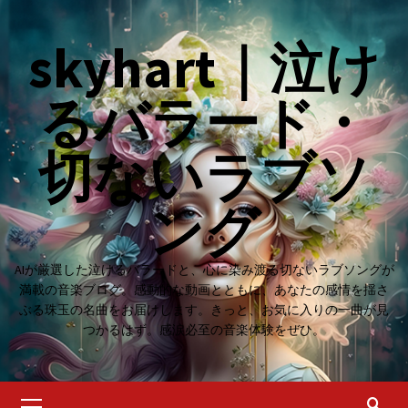
Skip
to
skyhart｜泣け
content
るバラード・
切ないラブソ
ング
AIが厳選した泣けるバラードと、心に染み渡る切ないラブソングが
満載の音楽ブログ。感動的な動画とともに、あなたの感情を揺さ
ぶる珠玉の名曲をお届けします。きっと、お気に入りの一曲が見
つかるはず。感涙必至の音楽体験をぜひ。
Primary