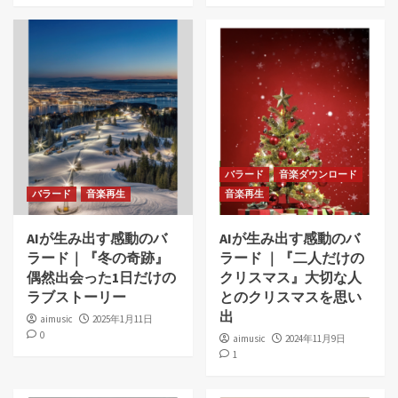
バラード
音楽ダウンロード
バラード
音楽再生
音楽再生
AIが生み出す感動のバ
AIが生み出す感動のバ
ラード｜『冬の奇跡』
ラード ｜『二人だけの
偶然出会った1日だけの
クリスマス』大切な人
ラブストーリー
とのクリスマスを思い
出
aimusic
2025年1月11日
0
aimusic
2024年11月9日
1