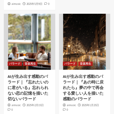
aimusic
2025年5月9日
0
バラード
音楽再生
バラード
音楽再生
AIが生み出す感動のバ
AIが生み出す感動のバ
ラード｜『忘れたいの
ラード｜『あの時に戻
に君がいる』忘れられ
れたら』夢の中で再会
ない恋の記憶を描いた
する愛しい人を描いた
切ないバラード
感動のバラード
aimusic
2025年2月15日
aimusic
2025年1月25日
0
0