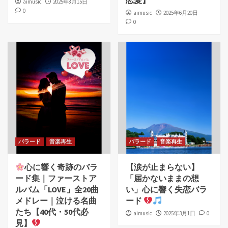
恋愛】
aimusic
2025年8月15日
0
aimusic
2025年6月20日
0
バラード
音楽再生
バラード
音楽再生
心に響く奇跡のバラ
【涙が止まらない】
ード集｜ファーストア
「届かないままの想
ルバム「LOVE」全20曲
い」心に響く失恋バラ
メドレー｜泣ける名曲
ード
たち【40代・50代必
aimusic
2025年3月1日
0
見】