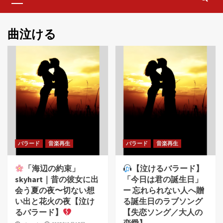
Menu
曲泣ける
バラード
音楽再生
バラード
音楽再生
「海辺の約束」
【泣けるバラード】
skyhart｜昔の彼女に出
「今日は君の誕生日」
会う夏の夜〜切ない想
ー 忘れられない人へ贈
い出と花火の夜【泣け
る誕生日のラブソング
るバラード】
【失恋ソング／大人の