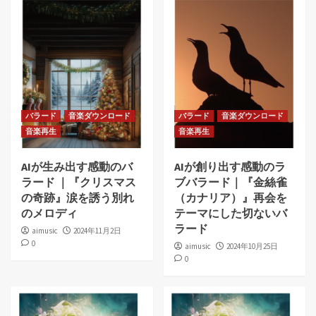
バラード
音楽ダウンロード
バラード
音楽ダウンロード
音楽再生
音楽再生
AIが生み出す感動のバ
AIが創り出す感動のラ
ラード ｜『クリスマス
ブバラード｜『金絲雀
の奇跡』涙を誘う別れ
（カナリア）』再会を
のメロディ
テーマにした切ないバ
ラード
aimusic
2024年11月2日
0
aimusic
2024年10月25日
0