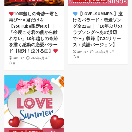
10年越しの奇跡〜君と
【LOVE -SUMMER-】泣
再び〜 × 君だけを
けるバラード・恋愛ソン
【YouTube限定MIX】｜
グ全21曲｜「10年ぶりの
「今度こそ君の側から離
ラブソング〜あの浜辺
れない」10年越しの奇跡
で〜」収録【7.24リリー
を描く感動の恋愛バラー
ス：英語バージョン】
ド【絶対！泣ける曲】
aimusic
2026年7月17日
0
aimusic
2026年7月24日
0