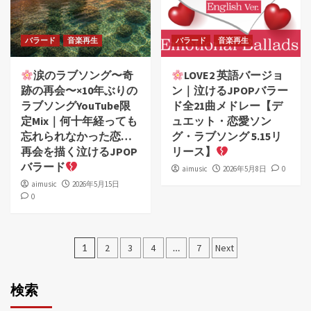
バラード
音楽再生
バラード
音楽再生
涙のラブソング〜奇
LOVE2 英語バージョ
跡の再会〜×10年ぶりの
ン｜泣けるJPOPバラー
ラブソングYouTube限
ド全21曲メドレー【デ
定Mix｜何十年経っても
ュエット・恋愛ソン
忘れられなかった恋…
グ・ラブソング 5.15リ
再会を描く泣けるJPOP
リース】
バラード
aimusic
2026年5月8日
0
aimusic
2026年5月15日
0
投
1
2
3
4
…
7
Next
稿
の
検索