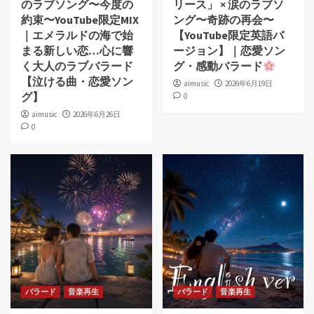
のラブソング〜今度の
リース」 × 涙のラブソ
約束〜YouTube限定MIX
ング〜奇跡の再会〜
｜エメラルドの海で始
【YouTube限定英語バ
まる新しい恋…心に響
ージョン】｜恋愛ソン
く大人のラブバラード
グ・感動バラード
【泣ける曲・恋愛ソン
aimusic
2026年6月19日
グ】
0
aimusic
2026年6月26日
0
バラード
音楽再生
バラード
音楽再生