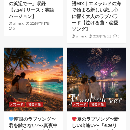
の浜辺で〜」収録
語MIX｜エメラルドの海
【7.24リリース：英語
で始まる新しい恋…心
バージョン】
に響く大人のラブバラ
ード【泣ける曲・恋愛
aimusic
2026年7月17日
ソング】
0
aimusic
2026年7月3日
0
バラード
音楽再生
バラード
音楽再生
南国のラブソング〜
夏のラブソング〜新
君を離さない〜×真夜中
しい出逢い〜「6.26リ