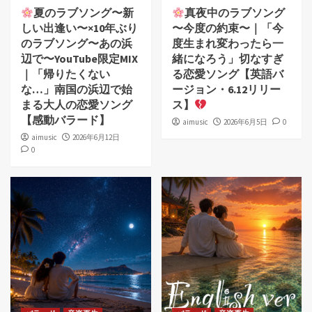
夏のラブソング〜新
真夜中のラブソング
しい出逢い〜×10年ぶり
〜今度の約束〜｜「今
のラブソング〜あの浜
度生まれ変わったら一
辺で〜YouTube限定MIX
緒になろう」切なすぎ
｜「帰りたくない
る恋愛ソング【英語バ
な…」南国の浜辺で始
ージョン・6.12リリー
まる大人の恋愛ソング
ス】
【感動バラード】
aimusic
2026年6月5日
0
aimusic
2026年6月12日
0