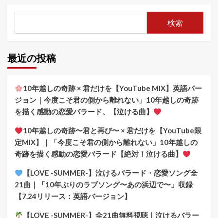
ペ
ー
検索
ジ
送
最近の投稿
り
10年越しの奇跡 × 君だけを【YouTube MIX】英語バー
ジョン｜今度こそ君の側から離れない」10年越しの奇跡
を描く感動の恋愛バラード、【泣ける曲】
10年越しの奇跡〜君と再び〜 × 君だけを【YouTube限
定MIX】｜「今度こそ君の側から離れない」10年越しの
奇跡を描く感動の恋愛バラード【絶対！泣ける曲】
【LOVE -SUMMER-】泣けるバラード・恋愛ソング全
21曲｜「10年ぶりのラブソング〜あの浜辺で〜」収録
【7.24リリース：英語バージョン】
【LOVE -SUMMER-】全21曲無料視聴｜泣けるバラー