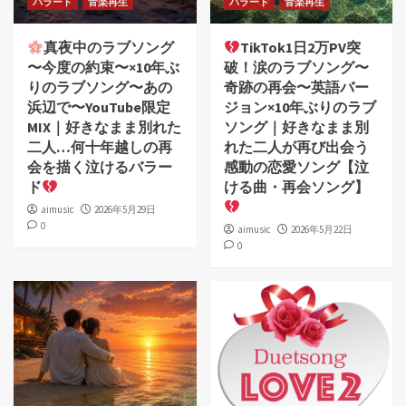
バラード
音楽再生
バラード
音楽再生
真夜中のラブソング
TikTok1日2万PV突
〜今度の約束〜×10年ぶ
破！涙のラブソング〜
りのラブソング〜あの
奇跡の再会〜英語バー
浜辺で〜YouTube限定
ジョン×10年ぶりのラブ
MIX｜好きなまま別れた
ソング｜好きなまま別
二人…何十年越しの再
れた二人が再び出会う
会を描く泣けるバラー
感動の恋愛ソング【泣
ド
ける曲・再会ソング】
aimusic
2026年5月29日
0
aimusic
2026年5月22日
0