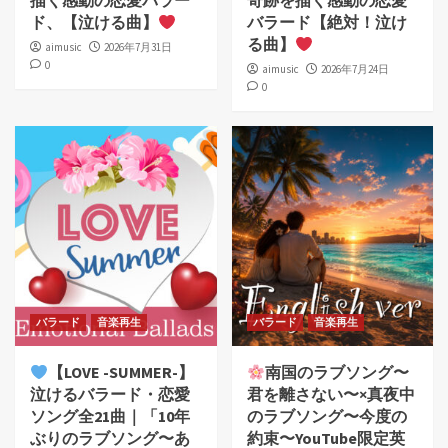
描く感動の恋愛バラー
奇跡を描く感動の恋愛
ド、【泣ける曲】
バラード【絶対！泣け
る曲】
aimusic
2026年7月31日
0
aimusic
2026年7月24日
0
バラード
音楽再生
バラード
音楽再生
【LOVE -SUMMER-】
南国のラブソング〜
泣けるバラード・恋愛
君を離さない〜×真夜中
ソング全21曲｜「10年
のラブソング〜今度の
ぶりのラブソング〜あ
約束〜YouTube限定英