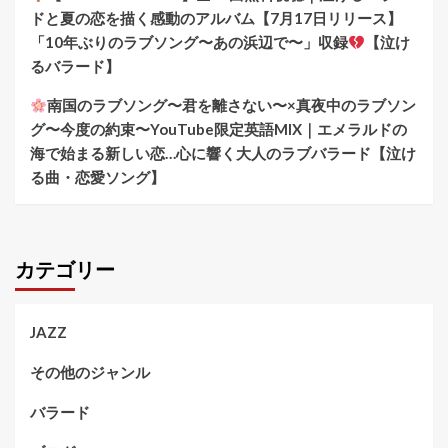
ドと夏の恋を描く感動のアルバム【7月17日リリース】
「10年ぶりのラブソング〜あの浜辺で〜」収録
【泣け
るバラード】
南国のラブソング〜君を離さない〜×真夜中のラブソン
グ〜今度の約束〜YouTube限定英語MIX｜エメラルドの
海で始まる新しい恋…心に響く大人のラブバラード【泣け
る曲・恋愛ソング】
カテゴリー
JAZZ
その他のジャンル
バラード