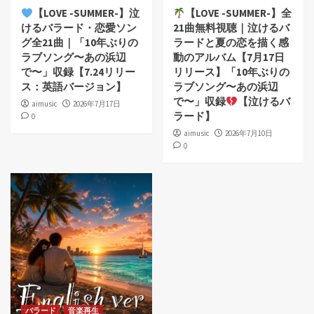
【LOVE -SUMMER-】泣
【LOVE -SUMMER-】全
けるバラード・恋愛ソン
21曲無料視聴｜泣けるバ
グ全21曲｜「10年ぶりの
ラードと夏の恋を描く感
ラブソング〜あの浜辺
動のアルバム【7月17日
で〜」収録【7.24リリー
リリース】「10年ぶりの
ス：英語バージョン】
ラブソング〜あの浜辺
で〜」収録
【泣けるバ
aimusic
2026年7月17日
ラード】
0
aimusic
2026年7月10日
0
バラード
音楽再生