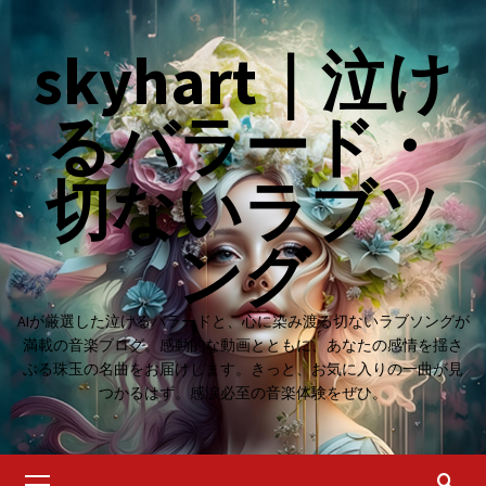
Skip
to
skyhart｜泣け
content
るバラード・
切ないラブソ
ング
AIが厳選した泣けるバラードと、心に染み渡る切ないラブソングが
満載の音楽ブログ。感動的な動画とともに、あなたの感情を揺さ
ぶる珠玉の名曲をお届けします。きっと、お気に入りの一曲が見
つかるはず。感涙必至の音楽体験をぜひ。
Primary