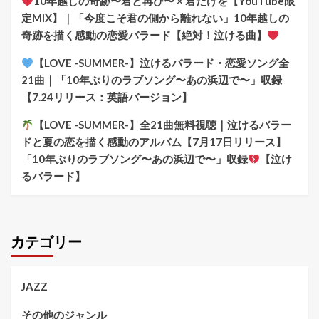
10年越しの奇跡〜君と再び〜 × 君だけを【YouTube限
定MIX】｜「今度こそ君の側から離れない」10年越しの
奇跡を描く感動の恋愛バラード【絶対！泣ける曲】
【LOVE -SUMMER-】泣けるバラード・恋愛ソング全
21曲｜「10年ぶりのラブソング〜あの浜辺で〜」収録
【7.24リリース：英語バージョン】
【LOVE -SUMMER-】全21曲無料視聴｜泣けるバラー
ドと夏の恋を描く感動のアルバム【7月17日リリース】
「10年ぶりのラブソング〜あの浜辺で〜」収録
【泣け
るバラード】
カテゴリー
JAZZ
その他のジャンル