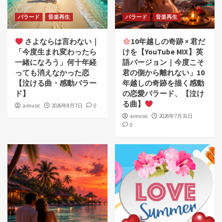
バラード
音楽再生
バラード
音楽再生
さよならは言わない｜
10年越しの奇跡 × 君だ
「今度生まれ変わったら
けを【YouTube MIX】英
一緒になろう」何十年経
語バージョン｜今度こそ
っても消えなかった恋
君の側から離れない」10
【泣ける曲・感動バラー
年越しの奇跡を描く感動
ド】
の恋愛バラード、【泣け
る曲】
aimusic
2026年8月7日
0
aimusic
2026年7月31日
0