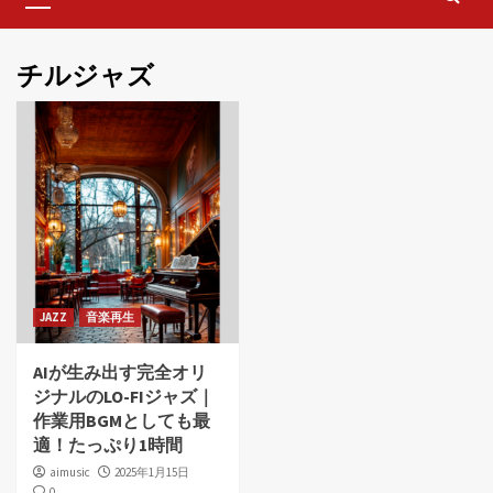
Menu
チルジャズ
JAZZ
音楽再生
AIが生み出す完全オリ
ジナルのLO-FIジャズ｜
作業用BGMとしても最
適！たっぷり1時間
aimusic
2025年1月15日
0