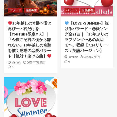
バラード
音楽再生
バラード
音楽再生
10年越しの奇跡〜君と
【LOVE -SUMMER-】泣
再び〜 × 君だけを
けるバラード・恋愛ソン
【YouTube限定MIX】｜
グ全21曲｜「10年ぶりの
「今度こそ君の側から離
ラブソング〜あの浜辺
れない」10年越しの奇跡
で〜」収録【7.24リリー
を描く感動の恋愛バラー
ス：英語バージョン】
ド【絶対！泣ける曲】
aimusic
2026年7月17日
0
aimusic
2026年7月24日
0