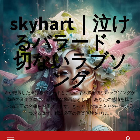
Skip
to
skyhart｜泣け
content
るバラード・
切ないラブソ
ング
AIが厳選した泣けるバラードと、心に染み渡る切ないラブソングが
満載の音楽ブログ。感動的な動画とともに、あなたの感情を揺さ
ぶる珠玉の名曲をお届けします。きっと、お気に入りの一曲が見
つかるはず。感涙必至の音楽体験をぜひ。
Primary