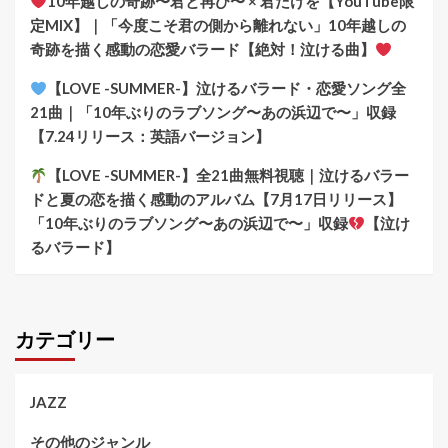
10年越しの奇跡〜君と再び〜 × 君だけを【YouTube限
定MIX】｜「今度こそ君の側から離れない」10年越しの
奇跡を描く感動の恋愛バラード【絶対！泣ける曲】
【LOVE -SUMMER-】泣けるバラード・恋愛ソング全
21曲｜「10年ぶりのラブソング〜あの浜辺で〜」収録
【7.24リリース：英語バージョン】
【LOVE -SUMMER-】全21曲無料視聴｜泣けるバラー
ドと夏の恋を描く感動のアルバム【7月17日リリース】
「10年ぶりのラブソング〜あの浜辺で〜」収録
【泣け
るバラード】
カテゴリー
JAZZ
その他のジャンル