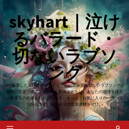
Skip
to
skyhart｜泣け
content
るバラード・
切ないラブソ
ング
AIが厳選した泣けるバラードと、心に染み渡る切ないラブソングが
満載の音楽ブログ。感動的な動画とともに、あなたの感情を揺さ
ぶる珠玉の名曲をお届けします。きっと、お気に入りの一曲が見
つかるはず。感涙必至の音楽体験をぜひ。
Primary