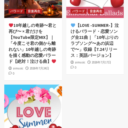
バラード
音楽再生
バラード
音楽再生
10年越しの奇跡〜君と
【LOVE -SUMMER-】泣
再び〜 × 君だけを
けるバラード・恋愛ソン
【YouTube限定MIX】｜
グ全21曲｜「10年ぶりの
「今度こそ君の側から離
ラブソング〜あの浜辺
れない」10年越しの奇跡
で〜」収録【7.24リリー
を描く感動の恋愛バラー
ス：英語バージョン】
ド【絶対！泣ける曲】
aimusic
2026年7月17日
0
aimusic
2026年7月24日
0