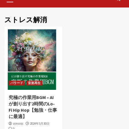
Menu
ストレス解消
バラード
音楽再生
究極の作業用BGM – AI
が創り出す2時間のLo-
Fi Hip Hop【勉強・仕事
に最適】
aimusic
2024年5月30日
0