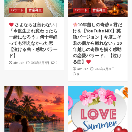
バラード
音楽再生
バラード
音楽再生
さよならは言わない｜
10年越しの奇跡 × 君だ
「今度生まれ変わったら
けを【YouTube MIX】英
一緒になろう」何十年経
語バージョン｜今度こそ
っても消えなかった恋
君の側から離れない」10
【泣ける曲・感動バラー
年越しの奇跡を描く感動
ド】
の恋愛バラード、【泣け
る曲】
aimusic
2026年8月7日
0
aimusic
2026年7月31日
0