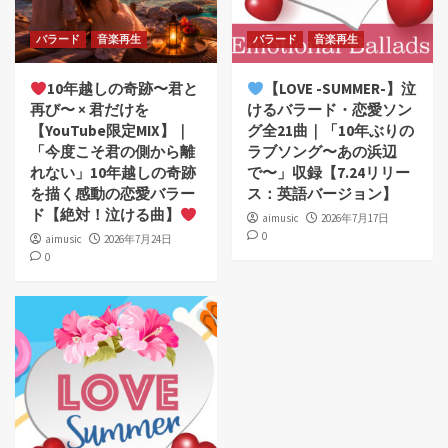
バラード
音楽再生
バラード
音楽再生
10年越しの奇跡〜君と
【LOVE -SUMMER-】泣
再び〜 × 君だけを
けるバラード・恋愛ソン
【YouTube限定MIX】｜
グ全21曲｜「10年ぶりの
「今度こそ君の側から離
ラブソング〜あの浜辺
れない」10年越しの奇跡
で〜」収録【7.24リリー
を描く感動の恋愛バラー
ス：英語バージョン】
ド【絶対！泣ける曲】
aimusic
2026年7月17日
0
aimusic
2026年7月24日
0