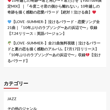
10年越しの奇跡〜君と再び〜 × 君だけを【YouTube限
定MIX】｜「今度こそ君の側から離れない」10年越しの
奇跡を描く感動の恋愛バラード【絶対！泣ける曲】
【LOVE -SUMMER-】泣けるバラード・恋愛ソング全
21曲｜「10年ぶりのラブソング〜あの浜辺で〜」収録
【7.24リリース：英語バージョン】
【LOVE -SUMMER-】全21曲無料視聴｜泣けるバラー
ドと夏の恋を描く感動のアルバム【7月17日リリース】
「10年ぶりのラブソング〜あの浜辺で〜」収録
【泣け
るバラード】
カテゴリー
JAZZ
その他のジャンル