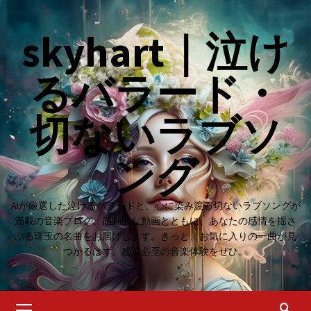
Skip
to
skyhart｜泣け
content
るバラード・
切ないラブソ
ング
AIが厳選した泣けるバラードと、心に染み渡る切ないラブソングが
満載の音楽ブログ。感動的な動画とともに、あなたの感情を揺さ
ぶる珠玉の名曲をお届けします。きっと、お気に入りの一曲が見
つかるはず。感涙必至の音楽体験をぜひ。
Primary