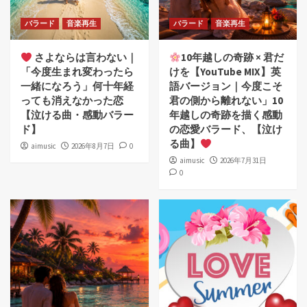
バラード
音楽再生
バラード
音楽再生
さよならは言わない｜
10年越しの奇跡 × 君だ
「今度生まれ変わったら
けを【YouTube MIX】英
一緒になろう」何十年経
語バージョン｜今度こそ
っても消えなかった恋
君の側から離れない」10
【泣ける曲・感動バラー
年越しの奇跡を描く感動
ド】
の恋愛バラード、【泣け
る曲】
aimusic
2026年8月7日
0
aimusic
2026年7月31日
0