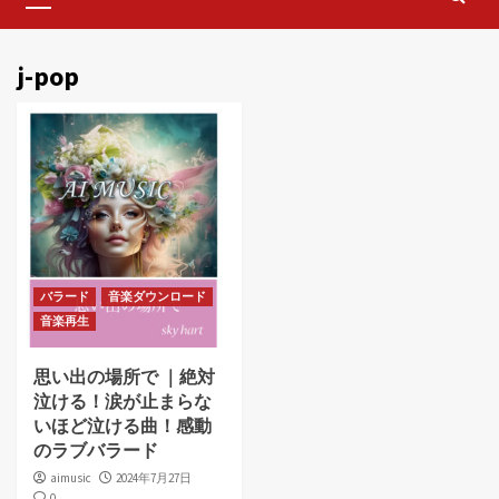
Menu
j-pop
バラード
音楽ダウンロード
音楽再生
思い出の場所で ｜絶対
泣ける！涙が止まらな
いほど泣ける曲！感動
のラブバラード
aimusic
2024年7月27日
0