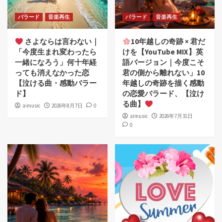
バラード
音楽再生
バラード
音楽再生
さよならは言わない｜
10年越しの奇跡 × 君だ
「今度生まれ変わったら
けを【YouTube MIX】英
一緒になろう」何十年経
語バージョン｜今度こそ
っても消えなかった恋
君の側から離れない」10
【泣ける曲・感動バラー
年越しの奇跡を描く感動
ド】
の恋愛バラード、【泣け
る曲】
aimusic
2026年8月7日
0
aimusic
2026年7月31日
0