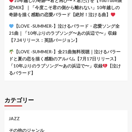
10年越しの奇跡〜君と再び〜 × 君だけを【YouTube限
定MIX】｜「今度こそ君の側から離れない」10年越しの
奇跡を描く感動の恋愛バラード【絶対！泣ける曲】
【LOVE -SUMMER-】泣けるバラード・恋愛ソング全
21曲｜「10年ぶりのラブソング〜あの浜辺で〜」収録
【7.24リリース：英語バージョン】
【LOVE -SUMMER-】全21曲無料視聴｜泣けるバラー
ドと夏の恋を描く感動のアルバム【7月17日リリース】
「10年ぶりのラブソング〜あの浜辺で〜」収録
【泣け
るバラード】
カテゴリー
JAZZ
その他のジャンル