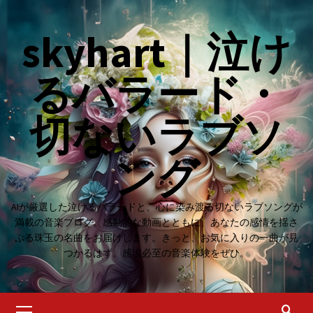
Skip
to
skyhart｜泣け
content
るバラード・
切ないラブソ
ング
AIが厳選した泣けるバラードと、心に染み渡る切ないラブソングが
満載の音楽ブログ。感動的な動画とともに、あなたの感情を揺さ
ぶる珠玉の名曲をお届けします。きっと、お気に入りの一曲が見
つかるはず。感涙必至の音楽体験をぜひ。
Primary