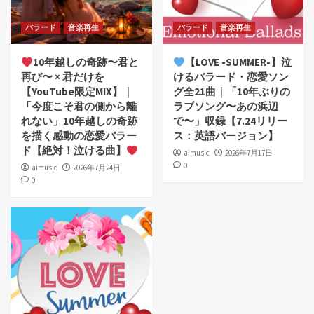
バラード
音楽再生
バラード
音楽再生
10年越しの奇跡〜君と
【LOVE -SUMMER-】泣
再び〜 × 君だけを
けるバラード・恋愛ソン
【YouTube限定MIX】｜
グ全21曲｜「10年ぶりの
「今度こそ君の側から離
ラブソング〜あの浜辺
れない」10年越しの奇跡
で〜」収録【7.24リリー
を描く感動の恋愛バラー
ス：英語バージョン】
ド【絶対！泣ける曲】
aimusic
2026年7月17日
0
aimusic
2026年7月24日
0