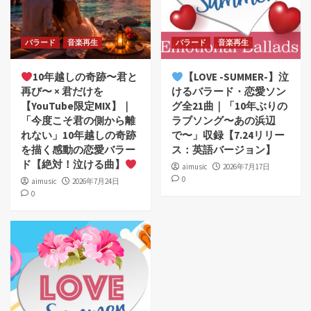
バラード
音楽再生
バラード
音楽再生
10年越しの奇跡〜君と
【LOVE -SUMMER-】泣
再び〜 × 君だけを
けるバラード・恋愛ソン
【YouTube限定MIX】｜
グ全21曲｜「10年ぶりの
「今度こそ君の側から離
ラブソング〜あの浜辺
れない」10年越しの奇跡
で〜」収録【7.24リリー
を描く感動の恋愛バラー
ス：英語バージョン】
ド【絶対！泣ける曲】
aimusic
2026年7月17日
0
aimusic
2026年7月24日
0