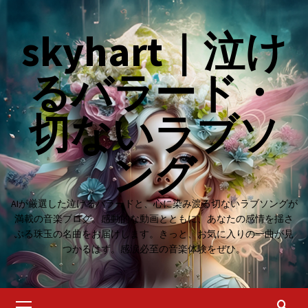
Skip
to
skyhart｜泣け
content
るバラード・
切ないラブソ
ング
AIが厳選した泣けるバラードと、心に染み渡る切ないラブソングが
満載の音楽ブログ。感動的な動画とともに、あなたの感情を揺さ
ぶる珠玉の名曲をお届けします。きっと、お気に入りの一曲が見
つかるはず。感涙必至の音楽体験をぜひ。
Primary