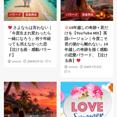
バラード
音楽再生
バラード
音楽再生
さよならは言わない｜
10年越しの奇跡 × 君だ
「今度生まれ変わったら
けを【YouTube MIX】英
一緒になろう」何十年経
語バージョン｜今度こそ
っても消えなかった恋
君の側から離れない」10
【泣ける曲・感動バラー
年越しの奇跡を描く感動
ド】
の恋愛バラード、【泣け
る曲】
aimusic
2026年8月7日
0
aimusic
2026年7月31日
0