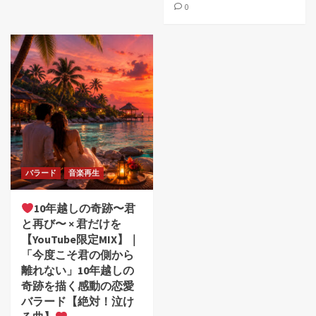
0
バラード
音楽再生
10年越しの奇跡〜君
と再び〜 × 君だけを
【YouTube限定MIX】｜
「今度こそ君の側から
離れない」10年越しの
奇跡を描く感動の恋愛
バラード【絶対！泣け