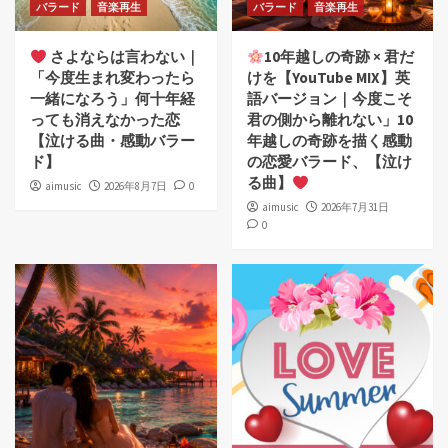
バラード
音楽再生
バラード
音楽再生
さよならは言わない｜
10年越しの奇跡 × 君だ
「今度生まれ変わったら
けを【YouTube MIX】英
一緒になろう」何十年経
語バージョン｜今度こそ
っても消えなかった恋
君の側から離れない」10
【泣ける曲・感動バラー
年越しの奇跡を描く感動
ド】
の恋愛バラード、【泣け
る曲】
aimusic
2026年8月7日
0
aimusic
2026年7月31日
0