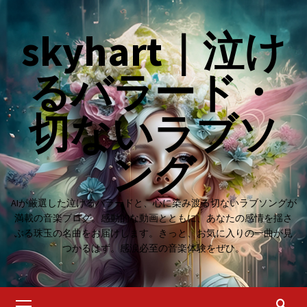
Skip
to
skyhart｜泣け
content
るバラード・
切ないラブソ
ング
AIが厳選した泣けるバラードと、心に染み渡る切ないラブソングが
満載の音楽ブログ。感動的な動画とともに、あなたの感情を揺さ
ぶる珠玉の名曲をお届けします。きっと、お気に入りの一曲が見
つかるはず。感涙必至の音楽体験をぜひ。
Primary