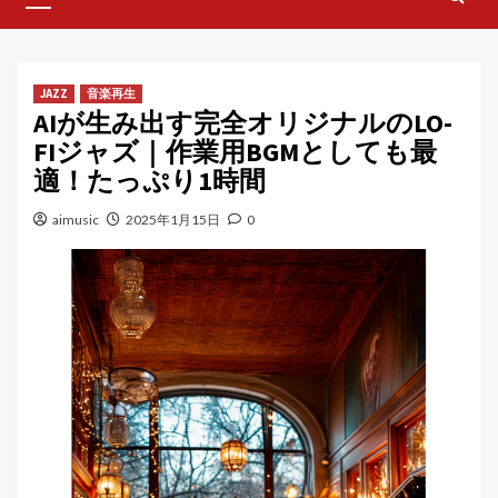
Menu
JAZZ
音楽再生
AIが生み出す完全オリジナルのLO-
FIジャズ｜作業用BGMとしても最
適！たっぷり1時間
aimusic
2025年1月15日
0