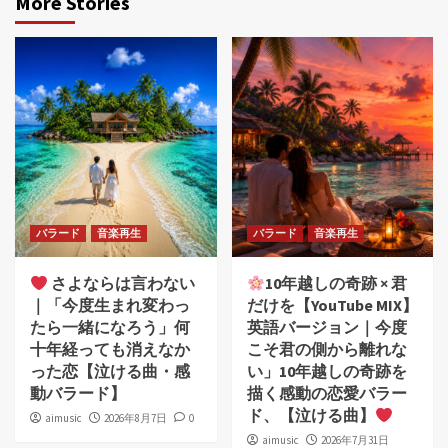
More Stories
バラード
音楽再生
バラード
音楽再生
さよならは言わない
10年越しの奇跡 × 君
｜「今度生まれ変わっ
だけを【YouTube MIX】
たら一緒になろう」何
英語バージョン｜今度
十年経っても消えなか
こそ君の側から離れな
った恋【泣ける曲・感
い」10年越しの奇跡を
動バラード】
描く感動の恋愛バラー
ド、【泣ける曲】
aimusic
2026年8月7日
0
aimusic
2026年7月31日