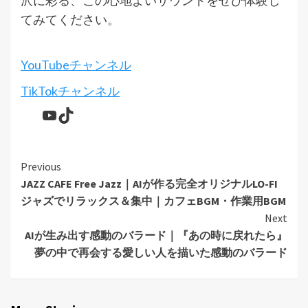
沢に彩る、この心地よいサウンドをぜひ体験し
てみてください。
YouTubeチャンネル
TikTokチャンネル
YouTube
TikTok
Continue
Previous
JAZZ CAFE Free Jazz｜AIが作る完全オリジナルLO-FI
Reading
ジャズでリラックス＆集中｜カフェBGM・作業用BGM
Next
AIが生み出す感動のバラード｜『あの時に戻れたら』
夢の中で再会する愛しい人を描いた感動のバラード