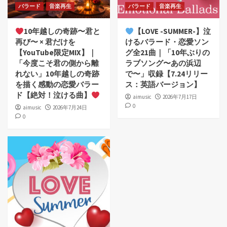
バラード
音楽再生
バラード
音楽再生
10年越しの奇跡〜君と
【LOVE -SUMMER-】泣
再び〜 × 君だけを
けるバラード・恋愛ソン
【YouTube限定MIX】｜
グ全21曲｜「10年ぶりの
「今度こそ君の側から離
ラブソング〜あの浜辺
れない」10年越しの奇跡
で〜」収録【7.24リリー
を描く感動の恋愛バラー
ス：英語バージョン】
ド【絶対！泣ける曲】
aimusic
2026年7月17日
0
aimusic
2026年7月24日
0