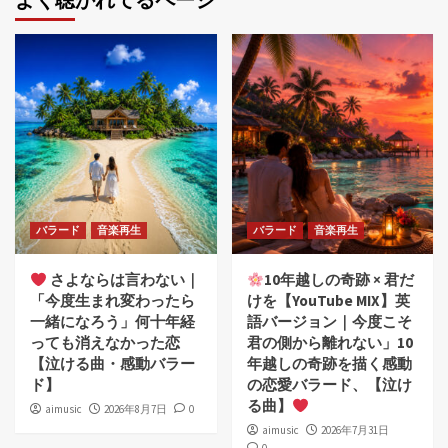
バラード
音楽再生
バラード
音楽再生
さよならは言わない｜
10年越しの奇跡 × 君だ
「今度生まれ変わったら
けを【YouTube MIX】英
一緒になろう」何十年経
語バージョン｜今度こそ
っても消えなかった恋
君の側から離れない」10
【泣ける曲・感動バラー
年越しの奇跡を描く感動
ド】
の恋愛バラード、【泣け
る曲】
aimusic
2026年8月7日
0
aimusic
2026年7月31日