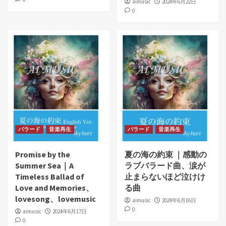
aimusic
2024年6月22日
0
バラード
音楽再生
バラード
音楽再生
Promise by the
夏の海の約束 ｜感動の
Summer Sea｜A
ラブバラード曲、涙が
Timeless Ballad of
止まらないほど泣けけ
Love and Memories、
る曲
lovesong、lovemusic
aimusic
2024年6月16日
0
aimusic
2024年6月17日
0