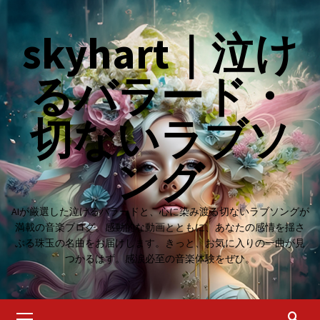
Skip
to
skyhart｜泣け
content
るバラード・
切ないラブソ
ング
AIが厳選した泣けるバラードと、心に染み渡る切ないラブソングが
満載の音楽ブログ。感動的な動画とともに、あなたの感情を揺さ
ぶる珠玉の名曲をお届けします。きっと、お気に入りの一曲が見
つかるはず。感涙必至の音楽体験をぜひ。
Primary