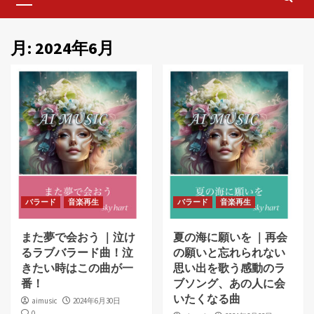
Menu
月:
2024年6月
バラード
音楽再生
バラード
音楽再生
また夢で会おう ｜泣け
夏の海に願いを ｜再会
るラブバラード曲！泣
の願いと忘れられない
きたい時はこの曲が一
思い出を歌う感動のラ
番！
ブソング、あの人に会
いたくなる曲
aimusic
2024年6月30日
0