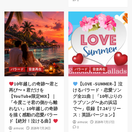
0
バラード
音楽再生
バラード
音楽再生
10年越しの奇跡〜君と
【LOVE -SUMMER-】泣
再び〜 × 君だけを
けるバラード・恋愛ソン
【YouTube限定MIX】｜
グ全21曲｜「10年ぶりの
「今度こそ君の側から離
ラブソング〜あの浜辺
れない」10年越しの奇跡
で〜」収録【7.24リリー
を描く感動の恋愛バラー
ス：英語バージョン】
ド【絶対！泣ける曲】
aimusic
2026年7月17日
0
aimusic
2026年7月24日