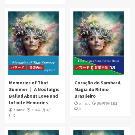
バラード
音楽再生
バラード
音楽再生
Memories of That
Coração do Samba: A
Summer ｜ A Nostalgic
Magia do Ritmo
Ballad About Love and
Brasileiro
Infinite Memories
aimusic
2024年6月12日
0
aimusic
2024年6月14日
0