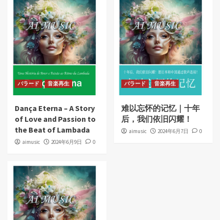
バラード
音楽再生
バラード
音楽再生
Dança Eterna – A Story
难以忘怀的记忆｜十年
of Love and Passion to
后，我们依旧闪耀！
the Beat of Lambada
aimusic
2024年6月7日
0
aimusic
2024年6月9日
0