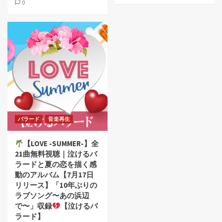
0
バラード
音楽再生
【LOVE -SUMMER-】全
21曲無料視聴｜泣けるバ
ラードと夏の恋を描く感
動のアルバム【7月17日
リリース】「10年ぶりの
ラブソング〜あの浜辺
で〜」収録
【泣けるバ
ラード】