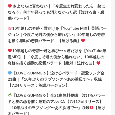
さよならは言わない｜「今度生まれ変わったら一緒に
なろう」何十年経っても消えなかった恋【泣ける曲・感
動バラード】
10年越しの奇跡 × 君だけを【YouTube MIX】英語バー
ジョン｜今度こそ君の側から離れない」10年越しの奇跡
を描く感動の恋愛バラード、【泣ける曲】
10年越しの奇跡〜君と再び〜 × 君だけを【YouTube限
定MIX】｜「今度こそ君の側から離れない」10年越しの
奇跡を描く感動の恋愛バラード【絶対！泣ける曲】
【LOVE -SUMMER-】泣けるバラード・恋愛ソング全
21曲｜「10年ぶりのラブソング〜あの浜辺で〜」収録
【7.24リリース：英語バージョン】
【LOVE -SUMMER-】全21曲無料視聴｜泣けるバラー
ドと夏の恋を描く感動のアルバム【7月17日リリース】
「10年ぶりのラブソング〜あの浜辺で〜」収録
【泣け
るバラード】